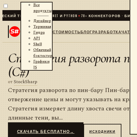
Все
продукты
КИЙ ТРЕЙДИНГ ДЛЯ .NET И PYTHON
✦
70
+ КОННЕКТОРОВ · БИРЖИ 
Дизайнер
Терминал
СТОИМОСТЬ
БЛОГ
РАЗРАБОТКА
ЧАТ
Гидра
API
Shell
Облачный
Стратегия разворота по
бэктестер
Графики
(C#)
JS
от
StockSharp
Стратегия разворота по пин-бару Пин-бары
отвержение цены и могут указывать на крат
Стратегия измеряет длину хвоста свечи отно
длинные тени, вы...
СКАЧАТЬ БЕСПЛАТНО
→
ИСХОДНИКИ