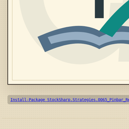
Install-Package StockSharp.Strategies.0065_Pinbar_R