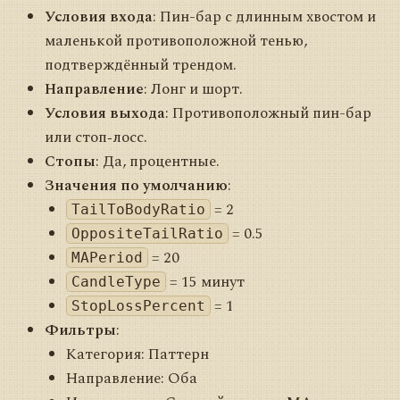
Условия входа
: Пин-бар с длинным хвостом и
маленькой противоположной тенью,
подтверждённый трендом.
Направление
: Лонг и шорт.
Условия выхода
: Противоположный пин-бар
или стоп‑лосс.
Стопы
: Да, процентные.
Значения по умолчанию
:
= 2
TailToBodyRatio
= 0.5
OppositeTailRatio
= 20
MAPeriod
= 15 минут
CandleType
= 1
StopLossPercent
Фильтры
:
Категория: Паттерн
Направление: Оба