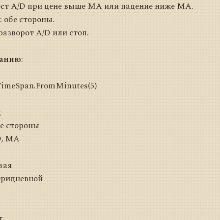
рост A/D при цене выше MA или падение ниже MA.
: обе стороны.
 разворот A/D или стоп.
чанию
:
TimeSpan.FromMinutes(5)
д
е стороны
D, MA
вая
тридневной
т