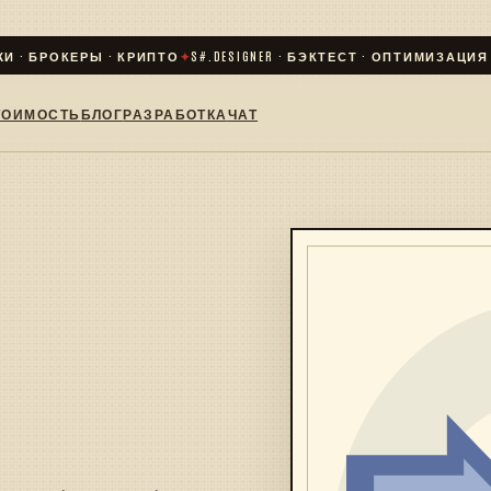
· БРОКЕРЫ · КРИПТО
✦
S#.DESIGNER · БЭКТЕСТ · ОПТИМИЗАЦИЯ · L
ТОИМОСТЬ
БЛОГ
РАЗРАБОТКА
ЧАТ