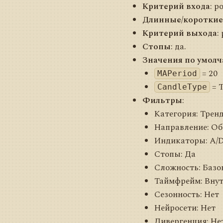
Критерий входа
: 
Длинные/короткие
Критерий выхода
:
Стопы
: да.
Значения по умол
= 20
MAPeriod
= 
CandleType
Фильтры
:
Категория: Трен
Направление: Об
Индикаторы: A/
Стопы: Да
Сложность: Базо
Таймфрейм: Вну
Сезонность: Нет
Нейросети: Нет
Дивергенция: Не