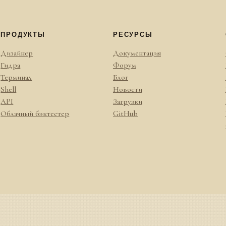
ПРОДУКТЫ
РЕСУРСЫ
Дизайнер
Документация
Гидра
Форум
Терминал
Блог
Shell
Новости
API
Загрузки
Облачный бэктестер
GitHub