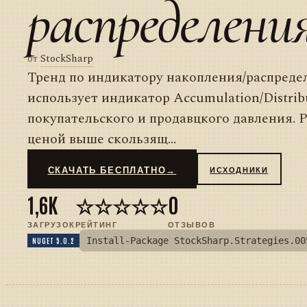
распределения
от
StockSharp
Тренд по индикатору накопления/распреде
использует индикатор Accumulation/Distrib
покупательского и продавцкого давления. Р
ценой выше скользящ...
СКАЧАТЬ БЕСПЛАТНО
→
ИСХОДНИКИ
1,6K
☆☆☆☆☆
0
ЗАГРУЗОК
РЕЙТИНГ
ОТЗЫВОВ
Install-Package StockSharp.Strategies.00
NUGET 5.0.2