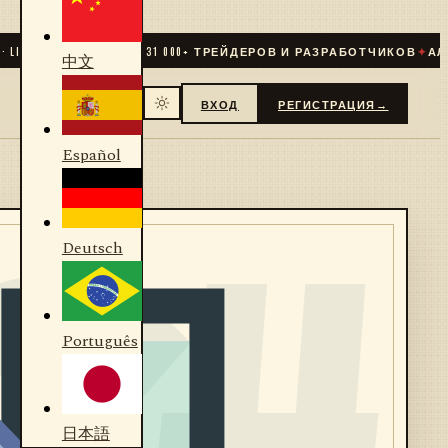
IVE
✦
СООБЩЕСТВО
31 000
+ ТРЕЙДЕРОВ И РАЗРАБОТЧИКОВ
✦
АЛГО
中文
ВХОД
РЕГИСТРАЦИЯ
→
Español
Deutsch
Português
日本語