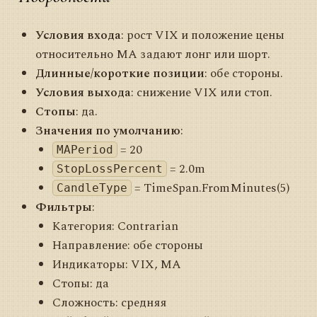
Условия входа
: рост VIX и положение цены
относительно MA задают лонг или шорт.
Длинные/короткие позиции
: обе стороны.
Условия выхода
: снижение VIX или стоп.
Стопы
: да.
Значения по умолчанию
:
= 20
MAPeriod
= 2.0m
StopLossPercent
= TimeSpan.FromMinutes(5)
CandleType
Фильтры
:
Категория: Contrarian
Направление: обе стороны
Индикаторы: VIX, MA
Стопы: да
Сложность: средняя