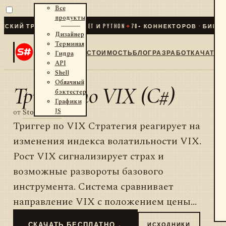
Все
продукты
ИЙ ТРЕЙДИНГ ДЛЯ .NET И PYTHON
✦
70
+ КОННЕКТОРОВ · БИРЖИ 
Дизайнер
Терминал
СТОИМОСТЬ
БЛОГ
РАЗРАБОТКА
ЧАТ
Гидра
API
Shell
Облачный
Триггер по VIX (C#)
бэктестер
Графики
JS
от
StockSharp
Триггер по VIX Стратегия реагирует на
изменения индекса волатильности VIX.
Рост VIX сигнализирует страх и
возможные развороты базового
инструмента. Система сравнивает
направление VIX с положением цены...
СКАЧАТЬ БЕСПЛАТНО
→
ИСХОДНИКИ