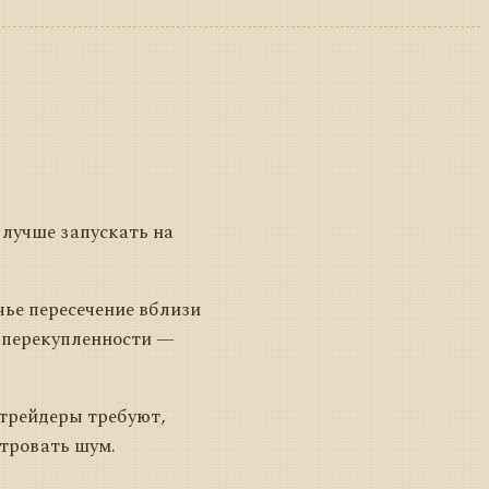
 лучше запускать на
чье пересечение вблизи
е перекупленности —
 трейдеры требуют,
ьтровать шум.