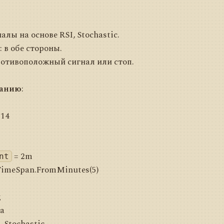
налы на основе RSI, Stochastic.
: в обе стороны.
ротивоположный сигнал или стоп.
чанию
:
 14
= 2m
nt
TimeSpan.FromMinutes(5)
д
а
 Stochastic