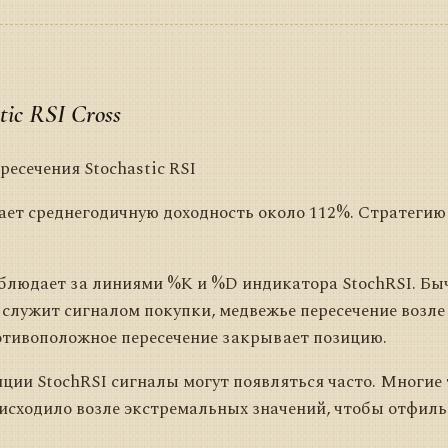
ic RSI Cross
ресечения Stochastic RSI
ет среднегодичную доходность около 112%. Стратегию
наблюдает за линиями %K и %D индикатора StochRSI. Бы
служит сигналом покупки, медвежье пересечение возл
отивоположное пересечение закрывает позицию.
ции StochRSI сигналы могут появляться часто. Многие
исходило возле экстремальных значений, чтобы отфил