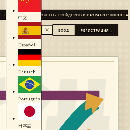
IVE
✦
СООБЩЕСТВО
31 000
+ ТРЕЙДЕРОВ И РАЗРАБОТЧИКОВ
✦
АЛГО
中文
ВХОД
РЕГИСТРАЦИЯ
→
Español
Deutsch
Português
日本語