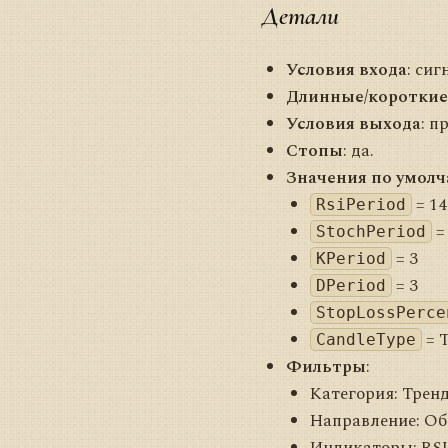
Детали
Условия входа
: сиг
Длинные/короткие
Условия выхода
: п
Стопы
: да.
Значения по умол
= 14
RsiPeriod
=
StochPeriod
= 3
KPeriod
= 3
DPeriod
StopLossPerce
= 
CandleType
Фильтры
:
Категория: Трен
Направление: Об
Индикаторы: RSI,