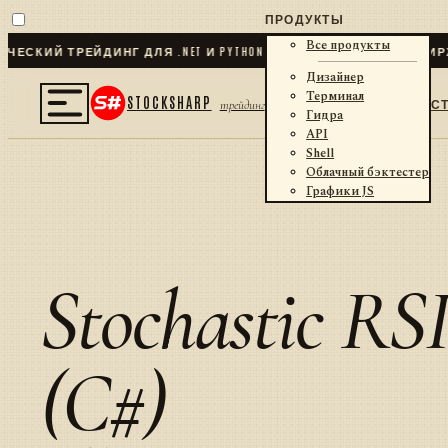
ПРОДУКТЫ
Все продукты
СКИЙ ТРЕЙДИНГ ДЛЯ .NET И PYTHON
✦
70
+ КОННЕКТОРОВ · БИРЖИ
Дизайнер
Терминал
STOCKSHARP
С
трейдинг
Гидра
API
Shell
Облачный бэктестер
Графики JS
Stochastic RSI
(C#)