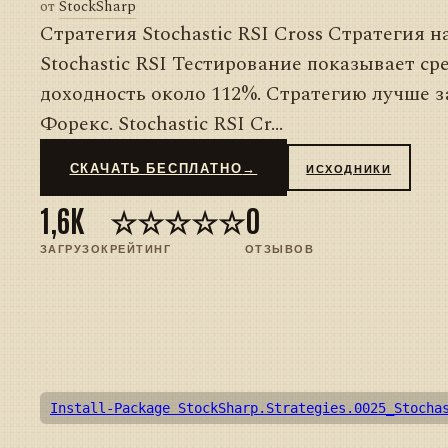
от
StockSharp
Стратегия Stochastic RSI Cross Стратегия н
Stochastic RSI Тестирование показывает с
доходность около 112%. Стратегию лучше з
Форекс. Stochastic RSI Cr...
СКАЧАТЬ БЕСПЛАТНО
→
ИСХОДНИКИ
1,6K
☆☆☆☆☆
0
ЗАГРУЗОК
РЕЙТИНГ
ОТЗЫВОВ
Install-Package StockSharp.Strategies.0025_Stocha