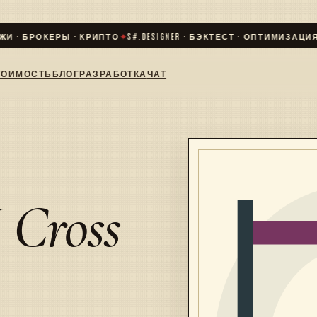
 · БРОКЕРЫ · КРИПТО
✦
S#.DESIGNER · БЭКТЕСТ · ОПТИМИЗАЦИЯ · L
ТОИМОСТЬ
БЛОГ
РАЗРАБОТКА
ЧАТ
 Cross