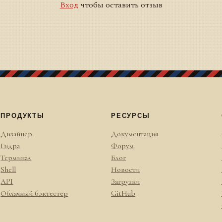
Вход
чтобы оставить отзыв
ПРОДУКТЫ
РЕСУРСЫ
Дизайнер
Документация
Гидра
Форум
Терминал
Блог
Shell
Новости
API
Загрузки
Облачный бэктестер
GitHub