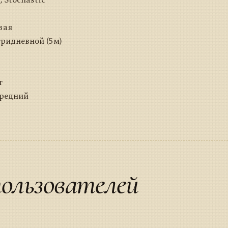
вая
ридневной (5м)
т
Средний
ользователей