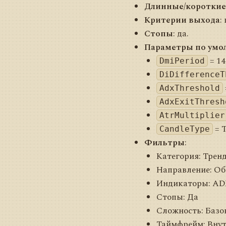
Длинные/короткие
Критерии выхода
:
Стопы
: да.
Параметры по умо
= 14
DmiPeriod
DiDifferenceT
AdxThreshold
AdxExitThresh
AtrMultiplier
= 
CandleType
Фильтры
:
Категория: Трен
Направление: Об
Индикаторы: AD
Стопы: Да
Сложность: Базо
Таймфрейм: Внут