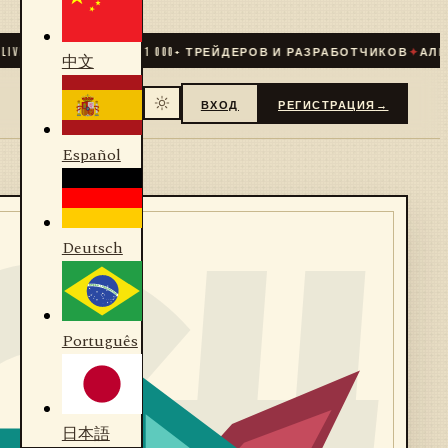
E
✦
СООБЩЕСТВО
31 000
+ ТРЕЙДЕРОВ И РАЗРАБОТЧИКОВ
✦
АЛГОР
中文
ВХОД
РЕГИСТРАЦИЯ
→
Español
Deutsch
Português
日本語