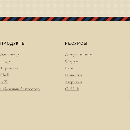
ПРОДУКТЫ
РЕСУРСЫ
Дизайнер
Документация
Гидра
Форум
Терминал
Блог
Shell
Новости
API
Загрузки
Облачный бэктестер
GitHub