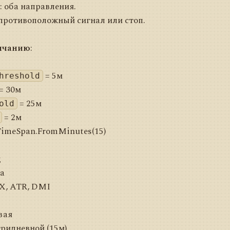
: оба направления.
 противоположный сигнал или стоп.
лчанию
:
= 5м
hreshold
= 30м
= 25м
old
= 2м
TimeSpan.FromMinutes(15)
д
а
X, ATR, DMI
вая
ридневной (15м)