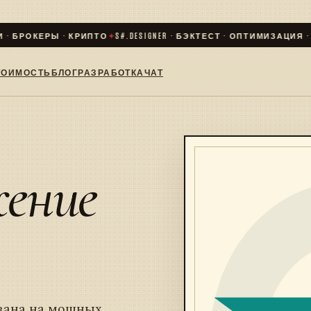
 БРОКЕРЫ · КРИПТО
✦
S#.DESIGNER · БЭКТЕСТ · ОПТИМИЗАЦИЯ · LIV
ТОИМОСТЬ
БЛОГ
РАЗРАБОТКА
ЧАТ
жение
вана на мощных