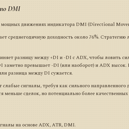
 по DMI
 мощных движениях индикатора DMI (Directional Movem
ет среднегодичную доходность около 76%. Стратегию 
няет разницу между +DI и -DI с ADX, чтобы ловить си
I заметно превышает -DI (или наоборот) и ADX высок.
ли разница между DI сужается.
т слабые сигналы, требуя как сильного направленного д
ся меньше сделок, но потенциально более качественных
игналы на основе ADX, ATR, DMI.