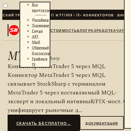
Все
продукты
ИЙ ТРЕЙДИНГ ДЛЯ .NET И PYTHON
✦
70
+ КОННЕКТОРОВ · БИРЖИ 
Дизайнер
Терминал
СТОИМОСТЬ
БЛОГ
РАЗРАБОТКА
ЧАТ
Гидра
API
Shell
Облачный
MT 5
бэктестер
от
StockSharp
Графики
JS
Коннектор MetaTrader 5 через MQL
Коннектор MetaTrader 5 через MQL
связывает StockSharp с терминалом
MetaTrader 5 через поставляемый MQL-
эксперт и локальный нативный/FIX-мост. Он
унифицирует рыночные д...
СКАЧАТЬ БЕСПЛАТНО
→
ДОКУМЕНТАЦИЯ