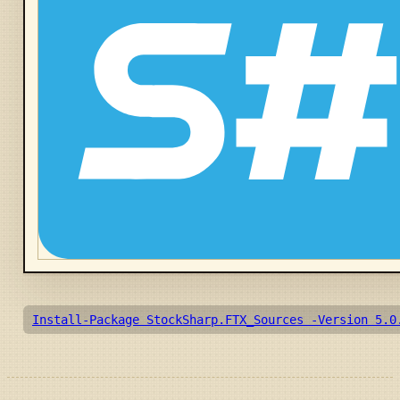
Install-Package StockSharp.FTX_Sources -Version 5.0