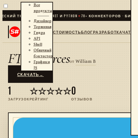
Все
продукты
КИЙ ТРЕЙДИНГ ДЛЯ .NET И PYTHON
✦
70
+ КОННЕКТОРОВ · БИРЖИ
Дизайнер
Терминал
СТОИМОСТЬ
БЛОГ
РАЗРАБОТКА
ЧАТ
Гидра
API
Shell
Облачный
FTX_Sources
бэктестер
от
William B
Графики
JS
СКАЧАТЬ
→
1
☆☆☆☆☆
0
ЗАГРУЗОК
РЕЙТИНГ
ОТЗЫВОВ