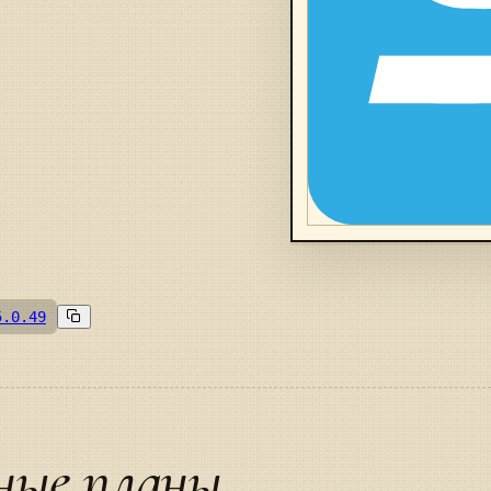
5.0.49
ные планы