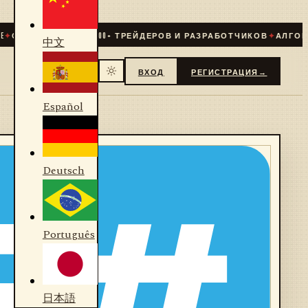
✦
СООБЩЕСТВО
31 000
+ ТРЕЙДЕРОВ И РАЗРАБОТЧИКОВ
✦
АЛГОРИТ
中文
ВХОД
РЕГИСТРАЦИЯ
→
Español
Deutsch
Português
日本語