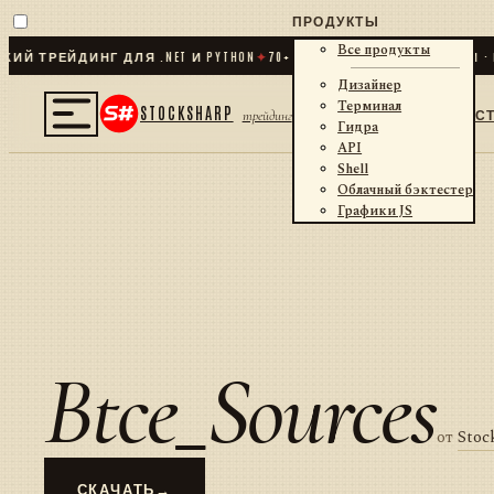
ПРОДУКТЫ
Все продукты
 ТРЕЙДИНГ ДЛЯ .NET И PYTHON
✦
70
+ КОННЕКТОРОВ · БИРЖИ · Б
Дизайнер
Терминал
STOCKSHARP
С
трейдинг
Гидра
API
Shell
Облачный бэктестер
Графики JS
Btce_Sources
от
Stoc
СКАЧАТЬ
→