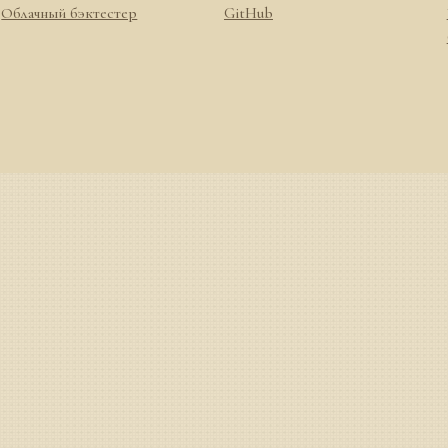
Облачный бэктестер
GitHub