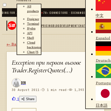
All
products
ING FOR .NET AND PYTHON
✦
70
+ CONNECTORS · EXCHANGES · BROKERS · CRYP
中文
Designer
Terminal
PRICING
BLOG
DEVELOPMENT
CHAT
Hydra
API
Español
Shell
Cloud
← Back
backtester
Chart JS
Deutsch
Exception при первом вызове
Trader.RegisterQuotes(...)
Portugu
DEN
30 August 2011
·
1 min read
·
1,393 views
1
Share
日本語