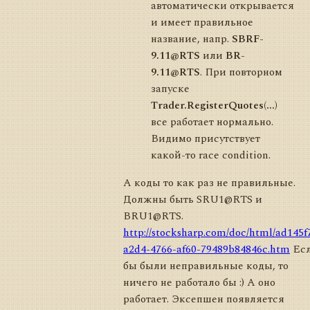
автоматически открывается
и имеет правильное
название, напр.
SBRF-
9.11@RTS
или
BR-
9.11@RTS
. При повторном
запуске
Trader.RegisterQuotes(...)
все работает нормально.
Видимо присутствует
какой-то race condition.
А коды то как раз не правильные.
Должны быть SRU1@RTS и
BRU1@RTS.
http://stocksharp.com/doc/html/ad145f
a2d4-4766-af60-79489b84846c.htm
Ес
бы были неправильные коды, то
ничего не работало бы :) А оно
работает. Эксепшен появляется