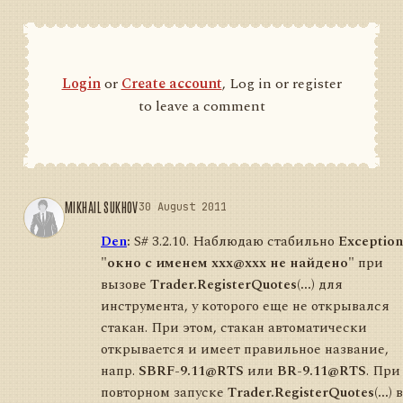
Login
or
Create account
, Log in or register
to leave a comment
MIKHAIL SUKHOV
30 August 2011
Den
:
S# 3.2.10. Наблюдаю стабильно
Exception
"окно с именем xxx@xxx не найдено"
при
вызове
Trader.RegisterQuotes(...)
для
инструмента, у которого еще не открывался
стакан. При этом, стакан автоматически
открывается и имеет правильное название,
напр.
SBRF-9.11@RTS
или
BR-9.11@RTS
. При
повторном запуске
Trader.RegisterQuotes(...)
в