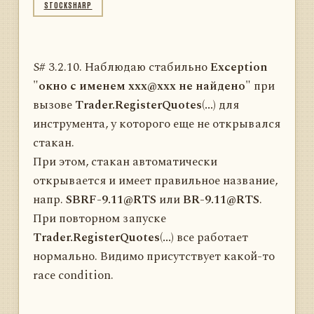
STOCKSHARP
S# 3.2.10. Наблюдаю стабильно
Exception
"окно с именем xxx@xxx не найдено"
при
вызове
Trader.RegisterQuotes(...)
для
инструмента, у которого еще не открывался
стакан.
При этом, стакан автоматически
открывается и имеет правильное название,
напр.
SBRF-9.11@RTS
или
BR-9.11@RTS
.
При повторном запуске
Trader.RegisterQuotes(...)
все работает
нормально. Видимо присутствует какой-то
race condition.