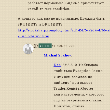
работает нормально. Видимо присутствует
какой-то race condition.
А коды то как раз не правильные. Должны быть
SRU1@RTS и BRU1@RTS.
http://stocksharp.com/doc/html/ad145f75-a2d4-4766-a
79489b84846c.htm
DEN
31 August 2011
AUTHOR
Mikhail Sukhov
:
Den
:
S# 3.2.10. Наблюдаю
стабильно
Exception "окно
с именем xxx@xxx не
найдено"
при вызове
Trader.RegisterQuotes(...)
для инструмента, у которого
еще не открывался стакан.
При этом, стакан