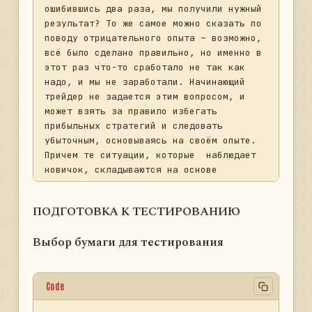
ошибившись два раза, мы получили нужный 
результат? То же самое можно сказать по 
поводу отрицательного опыта – возможно, 
всё было сделано правильно, но именно в 
этот раз что-то сработало не так как 
надо, и мы не заработали. Начинающий 
трейдер не задается этим вопросом, и 
может взять за правило избегать 
прибыльных стратегий и следовать 
убыточным, основываясь на своём опыте. 
Причем те ситуации, которые  наблюдает 
новичок, складываются на основе 
множества факторов: новости, индикаторы 
(часто это не один индикатор),  
ПОДГОТОВКА К ТЕСТИРОВАНИЮ
наблюдение за стаканом, наблюдение за 
американским рынком, поведение самой 
Выбор бумаги для тестирования
цены. Человеку свойственно окружать себя 
тоннами информации, чтобы быть уверенным 
в своей правоте. Но, принимая решение на 
Code
основе всех этих данных, и заработав или 
потеряв на сделке, как можно понять, 