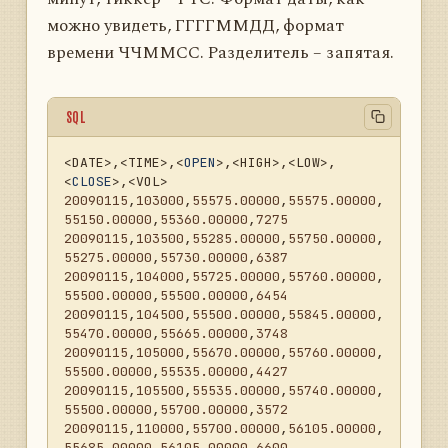
можно увидеть, ГГГГММДД, формат
времени ЧЧММСС. Разделитель – запятая.
SQL
<
DATE
>
,
<
TIME
>
,
<
OPEN
>
,
<
HIGH
>
,
<
LOW
>
,
<
CLOSE
>
,
<
VOL
>
20090115
,
103000
,
55575.00000
,
55575.00000
,
55150.00000
,
55360.00000
,
7275
20090115
,
103500
,
55285.00000
,
55750.00000
,
55275.00000
,
55730.00000
,
6387
20090115
,
104000
,
55725.00000
,
55760.00000
,
55500.00000
,
55500.00000
,
6454
20090115
,
104500
,
55500.00000
,
55845.00000
,
55470.00000
,
55665.00000
,
3748
20090115
,
105000
,
55670.00000
,
55760.00000
,
55500.00000
,
55535.00000
,
4427
20090115
,
105500
,
55535.00000
,
55740.00000
,
55500.00000
,
55700.00000
,
3572
20090115
,
110000
,
55700.00000
,
56105.00000
,
55685.00000
,
56105.00000
,
6600