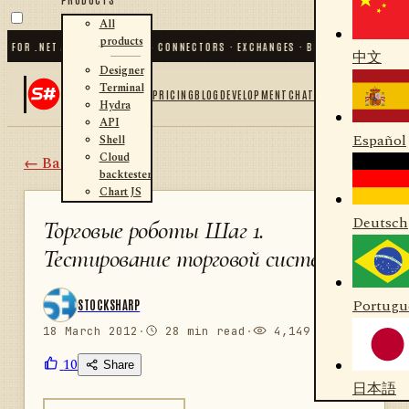
All
products
R .NET AND PYTHON
✦
70
+ CONNECTORS · EXCHANGES · BROKERS · CRYPTO
✦
S#.
中文
Designer
Terminal
PRICING
BLOG
DEVELOPMENT
CHAT
Hydra
API
Español
Shell
Cloud
← Back
backtester
Chart JS
Deutsch
Торговые роботы Шаг 1.
Тестирование торговой системы
Portugu
STOCKSHARP
18 March 2012
·
28 min read
·
4,149 views
10
Share
日本語