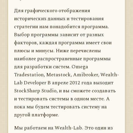
надежду на то, что “на рынке заработать 
Для графического отображения
просто”, не хочется превращать 
интересную игру в работу. Именно эти два 
исторических данных и тестирования
желания – быстро разбогатеть и получить 
стратегии нам понадобится программа.
адреналин  являются причиной постоянного 
Выбор программы зависит от разных
потока “мяса” на рынок. На фондовом 
рынке находиться не меньше мечтателей, 
факторов, каждая программа имеет свои
плюсы и минусы. Ниже перечислены
наиболее распространенные программы
для разработки систем. Omega
Tradestation, Metastock, Amibroker, Wealth-
Lab Developer В апреле 2012 года выходит
StockSharp Studio, и вы сможете создавать
и тестировать системы в одном месте. А
пока мы будем тестировать систему на
другой платформе.
Мы работаем на Wealth-Lab. Это один из