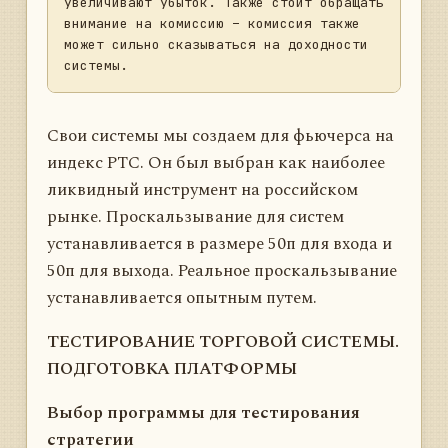
увеличивают убыток. Также стоит обращать 
сделок в прошлом, и анализом всех 
внимание на комиссию – комиссия также 
полученных результатов. Если вы недавно 
может сильно сказываться на доходности 
пришли на рынок, и у вас нет торговой 
системы, то вам необходимо придумать 
стратегию самим или взять за основу 
чужую систему. После чего требуется 
Свои системы мы создаем для фьючерса на
исследование, насколько хорошо эта 
индекс РТС. Он был выбран как наиболее
система работает. Проверяя идею на 
ликвидный инструмент на российском
истории, нам не надо ждать следующего 
дня, недели, месяца, чтобы увидеть 
рынке. Проскальзывание для систем
первые результаты. Работая с историей, 
устанавливается в размере 50п для входа и
можно прогнать год торгов за несколько 
50п для выхода. Реальное проскальзывание
часов и узнать, какой результат можно 
ожидать от вашей системы. Так почему же 
устанавливается опытным путем.
этим занимается так мало людей? 
Проанализировав систему, вы лишаетесь 
ТЕСТИРОВАНИЕ ТОРГОВОЙ СИСТЕМЫ.
иллюзий по поводу того, сможете ли вы 
ПОДГОТОВКА ПЛАТФОРМЫ
заработать деньги, у вас не остается 
надежды на какое-то чудо. А также, 
Выбор программы для тестирования
работа на рынке лишается азарта, 
стратегии
элемента игры. Мало кому хочется терять 