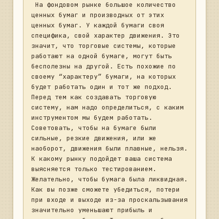
благодаря чему именно мы заработали, и 
 На фондовом рынке большое количество 
где была совершена ошибка, если мы 
ценных бумаг и производных от этих 
потеряли деньги? Возникает множество 
ценных бумаг. У каждой бумаги своя 
сочетаний информации,  которой вы 
специфика, свой характер движения. Это 
используете, вычленить нужные моменты из 
значит, что торговые системы, которые 
этой массы становиться трудно. Осознание 
работают на одной бумаге, могут быть 
своих ошибок и создание прибыльной 
бесполезны на другой. Есть похожие по 
торговой системы при таком подходе 
своему “характеру” бумаги, на которых 
занимает огромное количество времени и 
будет работать один и тот же подход. 
стоит немалых денег.

Перед тем как создавать торговую 
         Итак, как же нам научиться 
систему, нам надо определиться, с каким 
зарабатывать на рынке, затратив при этом 
инструментом мы будем работать. 
наименьшее количество времени и денег? 
Советовать, чтобы на бумаге были 
Ответ настолько очевиден и прост, что я 
сильные, резкие движения, или же 
недоумеваю, почему этим занимается так 
наоборот, движения были плавные, нельзя. 
мало людей! Чтобы научиться работать на 
К какому рынку подойдет ваша система 
рынке, обрести понимание рынка, надо 
выясняется только тестированием. 
заниматься его исследованием. Под 
Желательно, чтобы бумага была ликвидная. 
исследованием я подразумеваю не просто 
Как вы позже сможете убедиться, потери 
наблюдение за рынком, а проверка 
при входе и выходе из-за проскальзывания 
сделанных выводов на основе прошлой 
значительно уменьшают прибыль и 
истории, путем совершения бумажных 