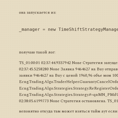
она запускается из:
_manager = new TimeShiftStrategyManag
получаю такой лог:
TS_01:00:01 02:37:44.9337942 None Стратегия запущ
02:37:45.5258280 None Заявка 9464627 на Buy отпра
заявки 9464627 на Buy с ценой 1960,96 объе мом 100
Ecng.Trading.Algo.TraderHelper.GuarantyCancelOrder
Ecng.Trading.Algo.Strategies.Strategy.ReRegisterOrd
Ecng.Trading.Algo.Strategies.Strategy.#=qnMN_P
02:38:05.6199773 None Стратегия остановлена. TS_01
непонятно откуда там может взяться тайм аут если