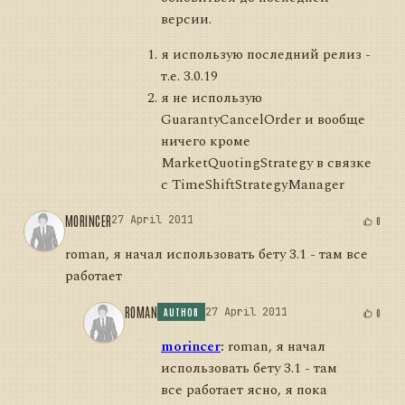
версии.
я использую последний релиз -
т.е. 3.0.19
я не использую
GuarantyCancelOrder и вообще
ничего кроме
MarketQuotingStrategy в связке
с TimeShiftStrategyManager
MORINCER
27 April 2011
0
roman, я начал использовать бету 3.1 - там все
работает
ROMAN
27 April 2011
0
AUTHOR
morincer
:
roman, я начал
использовать бету 3.1 - там
все работает ясно, я пока