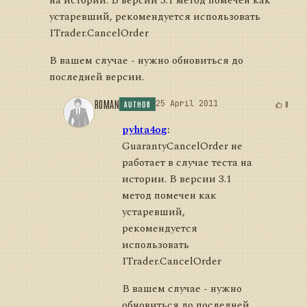
на истории. В версии 3.1 метод помечен как
устаревший, рекомендуется использовать
ITrader.CancelOrder
В вашем случае - нужно обновиться до
последней версии.
ROMAN
25 April 2011
0
AUTHOR
pyhta4og
:
GuarantyCancelOrder не
работает в случае теста на
истории. В версии 3.1
метод помечен как
устаревший,
рекомендуется
использовать
ITrader.CancelOrder
В вашем случае - нужно
обновиться до последней