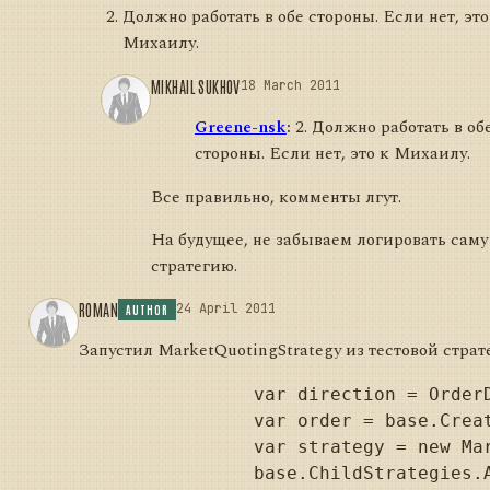
Должно работать в обе стороны. Если нет, это
Михаилу.
MIKHAIL SUKHOV
18 March 2011
Greene-nsk
:
2. Должно работать в об
стороны. Если нет, это к Михаилу.
Все правильно, комменты лгут.
На будущее, не забываем логировать саму
стратегию.
ROMAN
24 April 2011
AUTHOR
Запустил MarketQuotingStrategy из тестовой страт
                var direction = OrderD
                var order = base.Crea
                var strategy = new Mar
                base.ChildStrategies.A