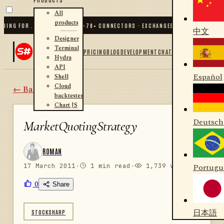
All
products
NG FOR .NET AND PYTHON
✦
70
+ CONNECTORS · EXCHANGES · BROKERS · CRYPTO
中文
Designer
Terminal
PRICING
BLOG
DEVELOPMENT
CHAT
Hydra
API
Español
Shell
Cloud
← Back
backtester
Chart JS
Deutsch
MarketQuotingStrategy
ROMAN
17 March 2011
·
1 min read
·
1,739 views
Portugu
0
Share
日本語
STOCKSHARP