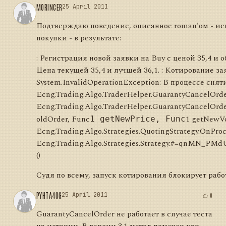
MORINCER
25 April 2011
Подтверждаю поведение, описанное roman'ом - исп
покупки - в результате:
: Регистрация новой заявки на Buy с ценой 35,4 и о
Цена текущей 35,4 и лучшей 36,1. : Котирование за
System.InvalidOperationException: В процессе снят
Ecng.Trading.Algo.TraderHelper.GuarantyCancelOrde
Ecng.Trading.Algo.TraderHelper.GuarantyCancelOrder(
oldOrder, Func
1 getNewVo
1 getNewPrice, Func
Ecng.Trading.Algo.Strategies.QuotingStrategy.OnProce
Ecng.Trading.Algo.Strategies.Strategy.#=qnMN
()
Судя по всему, запуск котирования блокирует рабо
PYHTA4OG
25 April 2011
0
GuarantyCancelOrder не работает в случае теста