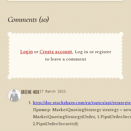
Comments (10)
Login
or
Create account
, Log in or register
to leave a comment
GREENE-NSK
17 March 2011
http://doc.stocksharp.com/en/topics/api/strategi
Пример: MarketQuotingStrategy strategy = ne
MarketQuotingStrategy(Order, 1.Pips(Order.Secu
2.Pips(Order.Security));