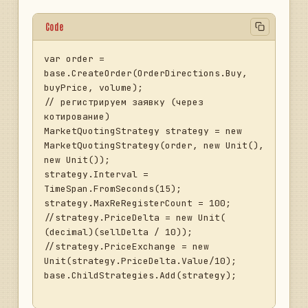
Code
var order = 
base.CreateOrder(OrderDirections.Buy, 
buyPrice, volume);

// регистрируем заявку (через 
котирование)

MarketQuotingStrategy strategy = new 
MarketQuotingStrategy(order, new Unit(), 
new Unit());

strategy.Interval = 
TimeSpan.FromSeconds(15);

strategy.MaxReRegisterCount = 100;

//strategy.PriceDelta = new Unit( 
(decimal)(sellDelta / 10)); 

//strategy.PriceExchange = new 
Unit(strategy.PriceDelta.Value/10);

base.ChildStrategies.Add(strategy);
