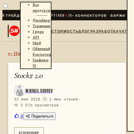
Все
продукты
ЕЙДИНГ ДЛЯ .NET И PYTHON
✦
70
+ КОННЕКТОРОВ · БИРЖИ · БРОК
Дизайнер
Терминал
СТОИМОСТЬ
БЛОГ
РАЗРАБОТКА
ЧАТ
Гидра
API
Shell
Облачный
← Назад
бэктестер
Графики
JS
Stock# 2.0
MIKHAIL SUKHOV
12 мая 2010
·
1 мин чтения
·
3 576 просмотров
0
Поделиться
STOCKSHARP