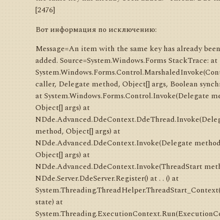
[2476]
Вот информация по исключению:
Message=An item with the same key has already bee
added. Source=System.Windows.Forms StackTrace: at
System.Windows.Forms.Control.MarshaledInvoke(Cont
caller, Delegate method, Object[] args, Boolean synch
at System.Windows.Forms.Control.Invoke(Delegate m
Object[] args) at
NDde.Advanced.DdeContext.DdeThread.Invoke(Dele
method, Object[] args) at
NDde.Advanced.DdeContext.Invoke(Delegate method
Object[] args) at
NDde.Advanced.DdeContext.Invoke(ThreadStart meth
NDde.Server.DdeServer.Register() at . . () at
System.Threading.ThreadHelper.ThreadStart_Context
state) at
System.Threading.ExecutionContext.Run(ExecutionC