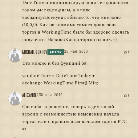
DateTime и иницилизирую поля сегодняшним
годом \месяцем\днём, а в поле
час\минута\секунда вбиваю то, что мне надо
(10,0,0). Как раз помимо самого диапазона
торгов в WorkingTime было бы здорово сделать
получения Начала\Конца торгов из них. =)
MIKHAIL SUKHOV
25 мая 2010
0
АВТОР
Это можно и без функций S#:
var dateTime = DateTime.Today +
exchange.WorkingTime.First().Min;
ALEXANDER
30 мая 2010
0
Спасибо за решение, теперь ждём новой
версии с возможностью изменения начала
торгов или с правильным началом торгов РТС
=)