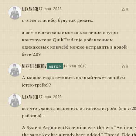
ALEXANDER
17 мая 2010
0
с этим спасибо, буду так делать.
а всё же неотлавлимое исключение внутри
конструктора QuikTrader (с добавлением
одинаковых ключей) можно исправить в новой
бете 2.0?
MIKHAIL SUKHOV
17 мая 2010
0
АВТОР
А можно сюда вставить полный текст ошибки
(стек-трейс)?
ALEXANDER
17 мая 2010
вот что удалось выцепить из интеллитрэйс (я в vs2
работаю) -
A System.ArgumentException was thrown: "An item 
the same key has already been added." Thread: Dde t