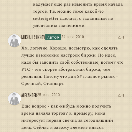
надумает ещё раз изменить время начала
торгов. Т.е. можно тоже какой-то
setter\getter сделать, с заданными по
умолчанию значениями.
MIKHAIL SUKHOV
24 мая 2010
0
АВТОР
Хм, логично. Хорошо, посмотрю, как сделать
лучше изменение настроек биржи. По идее,
надо бы заводить свой собственные, потому что
РТС - это скорее абстрактная биржа, чем
реальная. Потому что для S# главное рынок -
Срочный, Стандарт.
ALEXANDER
25 мая 2010
0
Ещё вопрос - как-нибудь можно получить
время начала торгов? К примеру, меня
интересует первая свечка за сегодняшний
день. Сейчас я завожу элемент класса