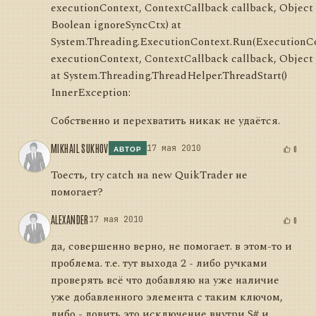
executionContext, ContextCallback callback, Object 
Boolean ignoreSyncCtx) at
System.Threading.ExecutionContext.Run(ExecutionC
executionContext, ContextCallback callback, Object 
at System.Threading.ThreadHelper.ThreadStart()
InnerException:
Собственно и перехватить никак не удаётся.
MIKHAIL SUKHOV
17 мая 2010
0
АВТОР
Тоесть, try catch на new QuikTrader не
помогает?
ALEXANDER
17 мая 2010
0
да, совершенно верно, не помогает. в этом-то и
проблема. т.е. тут выхода 2 - либо ручками
проверять всё что добавляю на уже наличие
уже добавленного элемента с таким ключом,
либо - ловить это исключение внутри S# и