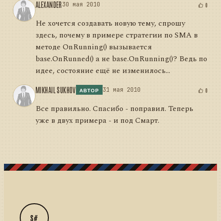
ALEXANDER
30 мая 2010
0
Не хочется создавать новую тему, спрошу
здесь, почему в примере стратегии по SMA в
методе OnRunning() вызывается
base.OnRunned() а не base.OnRunning()? Ведь по
идее, состояние ещё не изменилось...
MIKHAIL SUKHOV
31 мая 2010
0
АВТОР
Все правильно. Спасибо - поправил. Теперь
уже в двух примера - и под Смарт.
S#