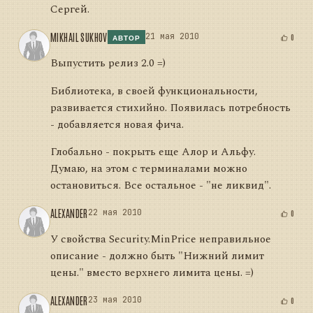
Сергей.
MIKHAIL SUKHOV
21 мая 2010
0
АВТОР
Выпустить релиз 2.0 =)
Библиотека, в своей функциональности,
развивается стихийно. Появилась потребность
- добавляется новая фича.
Глобально - покрыть еще Алор и Альфу.
Думаю, на этом с терминалами можно
остановиться. Все остальное - "не ликвид".
ALEXANDER
22 мая 2010
0
У свойства Security.MinPrice неправильное
описание - должно быть "Нижний лимит
цены." вместо верхнего лимита цены. =)
ALEXANDER
23 мая 2010
0