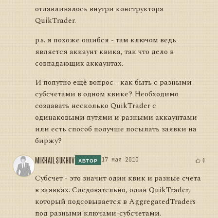
отлавливалось внутри конструктора
QuikTrader.
p.s. я похоже ошибся - там ключом ведь
является аккаунт квика, так что дело в
совпадающих аккаунтах.
И попутно ещё вопрос - как быть с разными
субсчетами в одном квике? Необходимо
создавать несколько QuikTrader с
одинаковыми путями и разными аккаунтами
или есть способ получше посылать заявки на
биржу?
MIKHAIL SUKHOV
17 мая 2010
0
АВТОР
Субсчет - это значит один квик и разные счета
в заявках. Следовательно, один QuikTrader,
который подсовывается в AggregatedTraders
под разными ключами-субсчетами.