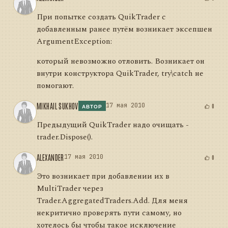
При попытке создать QuikTrader с
добавленным ранее путём возникает эксепшен
ArgumentException:
который невозможно отловить. Возникает он
внутри конструктора QuikTrader, try\catch не
помогают.
MIKHAIL SUKHOV
17 мая 2010
0
АВТОР
Предыдущий QuikTrader надо очищать -
trader.Dispose().
ALEXANDER
17 мая 2010
0
Это возникает при добавлении их в
MultiTrader через
Trader.AggregatedTraders.Add. Для меня
некритично проверять пути самому, но
хотелось бы чтобы такое исключение