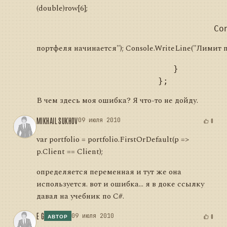
(double)row[6];
портфеля начинается"); Console.WriteLine("Лимит по д
                           }

В чем здесь моя ошибка? Я что-то не дойду.
MIKHAIL SUKHOV
09 июля 2010
0
var portfolio = portfolio.FirstOrDefault(p =>
p.Client == Client);
определяется переменная и тут же она
используется. вот и ошибка... я в доке ссылку
давал на учебник по C#.
E G
09 июля 2010
0
АВТОР