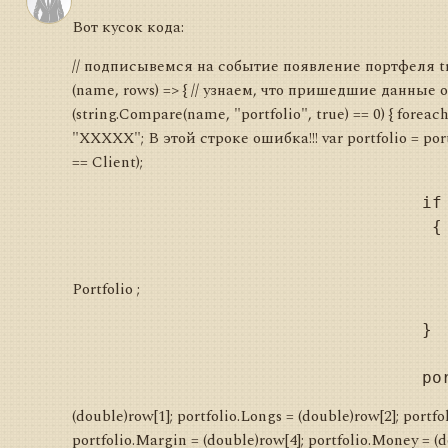
Вот кусок кода:
// подписывемся на событие появление портфеля 
(name, rows) => { // узнаем, что пришедшие данные 
(string.Compare(name, "portfolio", true) == 0) { foreach 
"ХХХХХ"; В этой строке ошибка!!! var portfolio = port
== Client);
                                   if 
                                    {

Portfolio ;
                                   }

(double)row[1]; portfolio.Longs = (double)row[2]; portfo
portfolio.Margin = (double)row[4]; portfolio.Money = (d