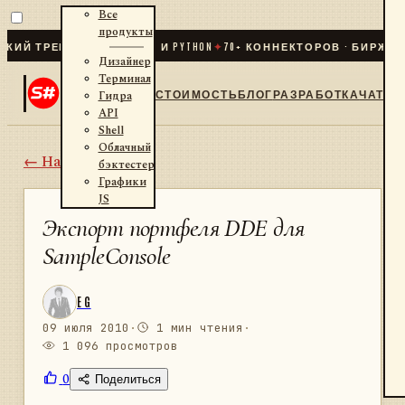
Все
продукты
 ТРЕЙДИНГ ДЛЯ .NET И PYTHON
✦
70
+ КОННЕКТОРОВ · БИРЖИ · Б
Дизайнер
Терминал
СТОИМОСТЬ
БЛОГ
РАЗРАБОТКА
ЧАТ
Гидра
API
Shell
Облачный
← Назад
бэктестер
Графики
JS
Экспорт портфеля DDE для
SampleConsole
E G
09 июля 2010
·
1 мин чтения
·
1 096 просмотров
0
Поделиться