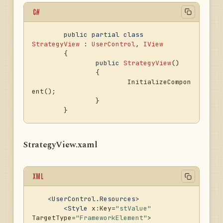
ntext = 
this
;

C#
		}

public
bool
CanStart
()
public
partial
class
		{

StrategyView
 : 
UserControl
, 
IView
return
	{

Strategy.ProcessState == 
public
StrategyView
()
ProcessStates.Stopped;

		{

		}

			InitializeCompon
ent();

public
void
		}

OnStartExecuted
()
		{

if
 (!CanStart())

return
;

StrategyView.xaml
			Task.Factory.Sta
rtNew(Strategy.Start);

		}

XML
public
bool
CanStop
()
		{

<
UserControl.Resources
>
return
<
Style
x:Key
=
"stValue"
Strategy.ProcessState == 
TargetType
=
"FrameworkElement"
>
ProcessStates.Started;
