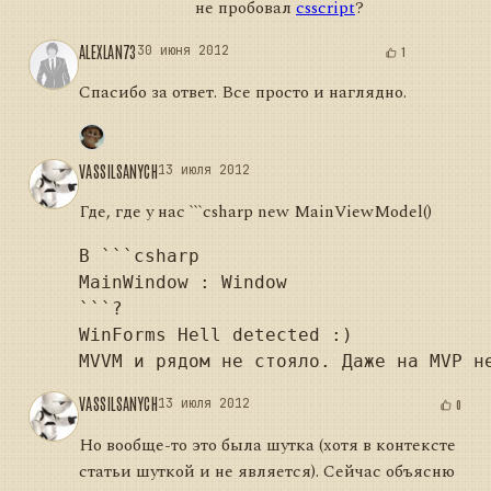
не пробовал
csscript
?
ALEXLAN73
30 июня 2012
1
Спасибо за ответ. Все просто и наглядно.
VASSILSANYCH
13 июля 2012
Где, где у нас ```csharp new MainViewModel()
В ```csharp

MainWindow : Window

```?

WinForms Hell detected :)

VASSILSANYCH
13 июля 2012
0
Но вообще-то это была шутка (хотя в контексте
статьи шуткой и не является). Сейчас объясню