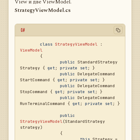
View и две ViewModel.
StrategyViewModel.cs
C#
class
StrategyViewModel
 : 
ViewModel
	{

public
 StandardStrategy 
Strategy { 
get
; 
private
set
; }

public
 DelegateCommand 
StartCommand { 
get
; 
private
set
; }

public
 DelegateCommand 
StopCommand { 
get
; 
private
set
; }

public
 DelegateCommand 
RunTerminalCommand { 
get
; 
private
set
; }

public
StrategyViewModel
(
StandardStrategy 
strategy
)
		{

this
.Strategy = 