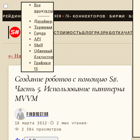
Все
продукты
ИНГ ДЛЯ .NET И PYTHON
✦
70
+ КОННЕКТОРОВ · БИРЖИ · БРОКЕР
Дизайнер
Терминал
СТОИМОСТЬ
БЛОГ
РАЗРАБОТКА
ЧАТ
Гидра
API
Shell
Облачный
← Назад
бэктестер
Графики
JS
Создание роботов с помощью S#.
Часть 5. Использование паттерна
MVVM
FINDIRECTOR
18 марта 2012
·
2 мин чтения
·
2 384 просмотров