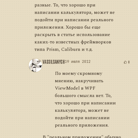
разные. То, что хорошо при
написании калькулятора, может не
подойти при написании реального
приложения. Хорошо бы еще
раскрыть в статье использование
каких-то известных фреймворков
типа Prism, Caliburn и т.д.
VASSILSANYCH
19 июля 2012
0
По моему скромному
мнению, накручивать
ViewModel в WPF
большого смысла нет. То,
что хорошо при написании
калькулятора, может не
подойти при написании
реального приложения.
В "реальном приложении" обычно