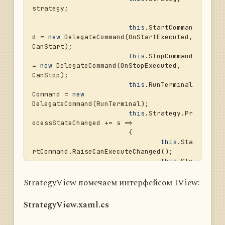
strategy;

this
.StartComman
d = 
new
 DelegateCommand(OnStartExecuted, 
CanStart);

this
.StopCommand 
= 
new
 DelegateCommand(OnStopExecuted, 
CanStop);

this
.RunTerminal
Command = 
new
DelegateCommand(RunTerminal);

this
.Strategy.Pr
ocessStateChanged += s =>

			{

this
.Sta
rtCommand.RaiseCanExecuteChanged();

this
.Sto
pCommand.RaiseCanExecuteChanged();

			};

StrategyView помечаем интерфейсом IView:
this
.View = 
new
StrategyView.xaml.cs
StrategyView();

this
.View.DataCo