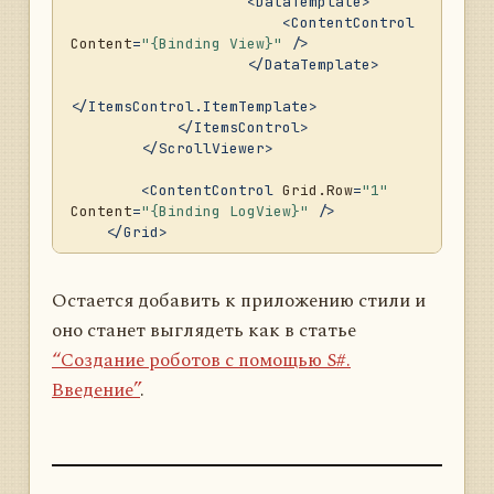
			{

<
DataTemplate
>
				LogManag
<
ContentControl
er.Sources.Add(logSource);

Content
=
"{Binding View}"
 />
			}

</
DataTemplate
>
		}

</
ItemsControl.ItemTemplate
>
</
ItemsControl
>
</
ScrollViewer
>
<
ContentControl
Grid.Row
=
"1"
Content
=
"{Binding LogView}"
 />
</
Grid
>
Остается добавить к приложению стили и
оно станет выглядеть как в статье
“Создание роботов с помощью S#.
Введение”
.