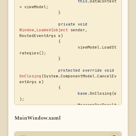
</
StackPanel
>
if
 (LogManager 
this
.DataContext 
</
StackPanel
>
!= 
null
)

= viewModel;

</
StackPanel
>
				LogManag
		}

er.Dispose();

if
 (Strategies 
private
void
!= 
null
)

Window_Loaded
(
object
 sender, 
			{

RoutedEventArgs e
)
foreach
		{

(ITraderBuilder traderBuilder 
in
			viewModel.LoadSt
Strategies.Select(s => 
rategies();

s.Strategy.TraderBuilder).Distinct())

		}

				{

protected
override
void
if
 (traderBuilder != 
null
)

OnClosing
(
System.ComponentModel.CancelEv
entArgs e
)
traderBuilder.Dispose();

		{

				}

base
.OnClosing(e
			}

);

		}

			MessageBoxResult 
result = MessageBox.Show(

public
void
"Вы 
MainWindow.xaml
LoadStrategies
()
уверены, что хотите завершить работу?"
,

		{

"Подтвер
			StrategyLoader 
ждение"
, MessageBoxButton.OKCancel);
