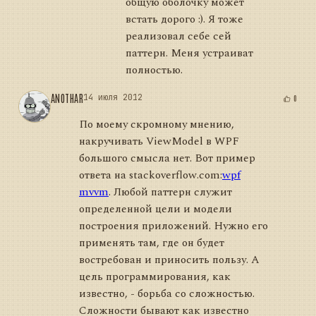
общую оболочку может
встать дорого :). Я тоже
реализовал себе сей
паттерн. Меня устраиват
полностью.
ANOTHAR
14 июля 2012
0
По моему скромному мнению,
накручивать ViewModel в WPF
большого смысла нет. Вот пример
ответа на stackoverflow.com:
wpf
mvvm
. Любой паттерн служит
определенной цели и модели
построения приложений. Нужно его
применять там, где он будет
востребован и приносить пользу. А
цель программирования, как
известно, - борьба со сложностью.
Сложности бывают как известно