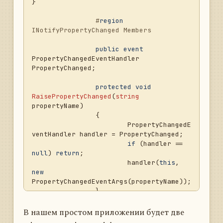
}

#
region
INotifyPropertyChanged Members
public
event
PropertyChangedEventHandler 
PropertyChanged;

protected
void
RaisePropertyChanged
(
string
propertyName
)
		{

			PropertyChangedE
ventHandler handler = PropertyChanged;

if
 (handler == 
null
) 
return
;

			handler(
this
, 
new
PropertyChangedEventArgs(propertyName));

		}

#
endregion
В нашем простом приложении будет две