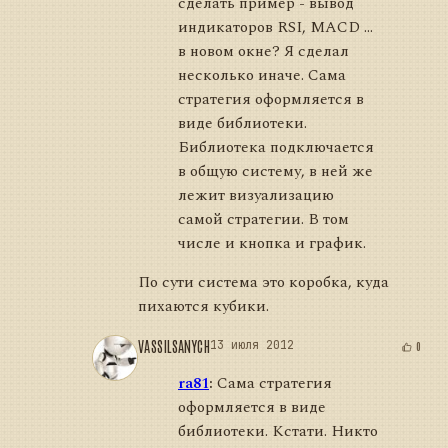
сделать пример - вывод
индикаторов RSI, MACD ...
в новом окне? Я сделал
несколько иначе. Сама
стратегия оформляется в
виде библиотеки.
Библиотека подключается
в общую систему, в ней же
лежит визуализацию
самой стратегии. В том
числе и кнопка и график.
По сути система это коробка, куда
пихаются кубики.
VASSILSANYCH
13 июля 2012
0
ra81
:
Сама стратегия
оформляется в виде
библиотеки. Кстати. Никто