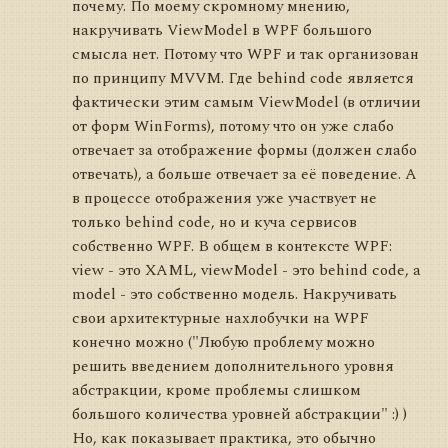
почему. По моему скромному мнению,
накручивать ViewModel в WPF большого
смысла нет. Потому что WPF и так организован
по принципу MVVM. Где behind code является
фактически этим самым ViewModel (в отличии
от форм WinForms), потому что он уже слабо
отвечает за отображение формы (должен слабо
отвечать), а больше отвечает за её поведение. А
в процессе отображения уже участвует не
только behind code, но и куча сервисов
собственно WPF. В общем в контексте WPF:
view - это XAML, viewModel - это behind code, а
model - это собственно модель. Накручивать
свои архитектурные нахлобучки на WPF
конечно можно ("Любую проблему можно
решить введением дополнительного уровня
абстракции, кроме проблемы слишком
большого количества уровней абстракции" :) )
Но, как показывает практика, это обычно