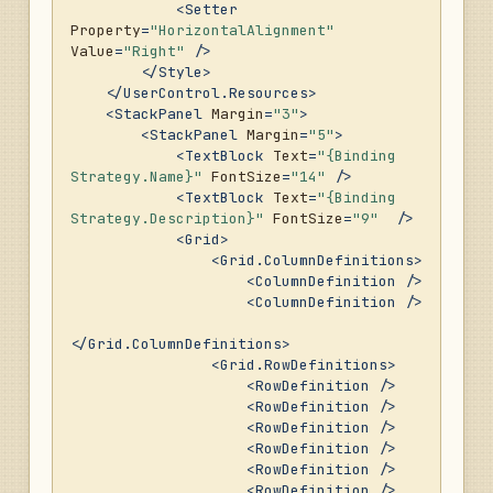
<
Setter
		}

Property
=
"HorizontalAlignment"
Value
=
"Right"
 />
public
void
</
Style
>
OnStopExecuted
()
</
UserControl.Resources
>
		{

<
StackPanel
Margin
=
"3"
>
if
 (!CanStop())

<
StackPanel
Margin
=
"5"
>
return
;

<
TextBlock
Text
=
"{Binding 
			MessageBoxResult 
Strategy.Name}"
FontSize
=
"14"
 />
result = MessageBox.Show(

<
TextBlock
Text
=
"{Binding 
				String.F
Strategy.Description}"
FontSize
=
"9"
  />
ormat(
"Вы уверены, что хотите остановить 
<
Grid
>
стратегию {0}?"
, Strategy.Name),

<
Grid.ColumnDefinitions
>
"Подтвер
<
ColumnDefinition
 />
ждение"
, MessageBoxButton.OKCancel);

<
ColumnDefinition
 />
if
 (result == 
MessageBoxResult.OK)

</
Grid.ColumnDefinitions
>
				Strategy
<
Grid.RowDefinitions
>
.Stop();

<
RowDefinition
 />
		}

<
RowDefinition
 />
<
RowDefinition
 />
public
void
<
RowDefinition
 />
RunTerminal
()
<
RowDefinition
 />
		{

<
RowDefinition
 />