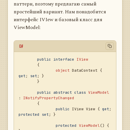
паттерн, поэтому предлагаю самый
простейший вариант. Нам понадобится
интерфейс IVIew и базовый класс для
ViewModel:
C#
public
interface
IView
	{

object
 DataContext { 
get
; 
set
; }

	}

public
abstract
class
ViewModel
: 
INotifyPropertyChanged
	{

public
 IView View { 
get
; 
protected
set
; }

protected
ViewModel
()
 { 