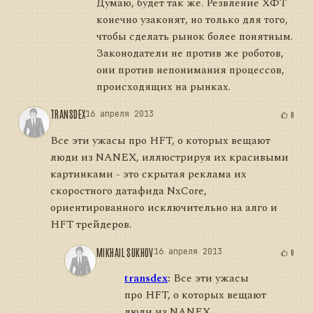
Думаю, будет так же. Резвление ХФТ
конечно узаконят, но только для того,
чтобы сделать рынок более понятным.
Законодатели не против же роботов,
они против непонимания процессов,
происходящих на рынках.
TRANSDEX
16 апреля 2013
0
Все эти ужасы про HFT, о которых вещают
люди из NANEX, иллюстрируя их красивыми
картинками - это скрытая реклама их
скоростного датафида NxCore,
ориентированного исключительно на алго и
HFT трейдеров.
MIKHAIL SUKHOV
16 апреля 2013
0
transdex
:
Все эти ужасы
про HFT, о которых вещают
люди из NANEX,