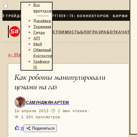
Все
продукты
ЕЙДИНГ ДЛЯ .NET И PYTHON
✦
70
+ КОННЕКТОРОВ · БИРЖИ · БРОК
Дизайнер
Терминал
СТОИМОСТЬ
БЛОГ
РАЗРАБОТКА
ЧАТ
Гидра
API
Shell
Облачный
← Назад
бэктестер
Графики
JS
Как роботы манипулировали
ценами на газ
САМУНДЖЯН АРТЕМ
16 апреля 2013
·
2 мин чтения
·
1 304 просмотров
0
Поделиться