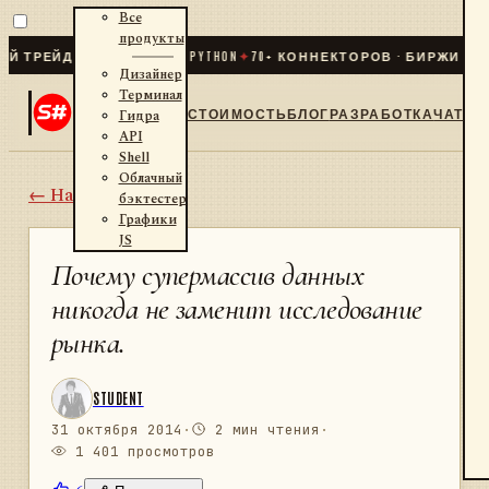
Все
продукты
ЕЙДИНГ ДЛЯ .NET И PYTHON
✦
70
+ КОННЕКТОРОВ · БИРЖИ · БРОК
Дизайнер
Терминал
СТОИМОСТЬ
БЛОГ
РАЗРАБОТКА
ЧАТ
Гидра
API
Shell
Облачный
← Назад
бэктестер
Графики
JS
Почему супермассив данных
никогда не заменит исследование
рынка.
STUDENT
31 октября 2014
·
2 мин чтения
·
1 401 просмотров