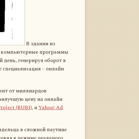
В здании из
ые компьютерные программы
 день, генерируя оборот в
Ее специализация – онлайн
ент от миллиардов
аилучшую цену на онлайн
roject (RUBI)
, и
Yahoo! Ad
адельца в сложной паутине
говля в режиме реального