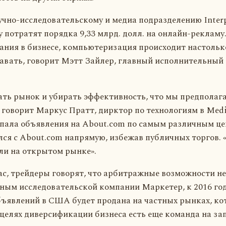
чно-исследовательскому и медиа подразделению Interpu
у потратят порядка 9,33 млрд. долл. на онлайн-реклам
ания в бизнесе, компьютеризация происходит настольк
тавать, говорит Мэтт Зайлер, главный исполнительный
ь рынок и убирать эффективность, что мы предполагае
 говорит Маркус Пратт, дирктор по технологиям в Med
упала объявления на About.com по самым различным це
лся с About.com напрямую, избежав публичных торгов.
ли на открытом рынке».
ас, трейдеры говорят, что арбитражные возможности не 
нным исследовательской компании Маркетер, к 2016 год
бъявлений в США будет продана на частных рынках, ко
 целях диверсификации бизнеса есть еще команда на за