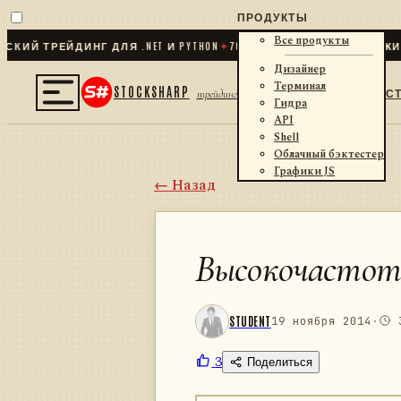
ПРОДУКТЫ
Все продукты
 ТРЕЙДИНГ ДЛЯ .NET И PYTHON
✦
70
+ КОННЕКТОРОВ · БИРЖИ · Б
Дизайнер
Терминал
STOCKSHARP
С
трейдинг
Гидра
API
Shell
Облачный бэктестер
Графики JS
← Назад
Высокочастот
STUDENT
19 ноября 2014
·
3
3
Поделиться