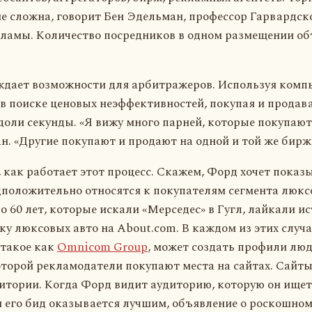
не сложна, говорит Бен Эдельман, профессор Гарвардс
кламы. Количество посредников в одном размещении о
ждает возможности для арбитражеров. Используя ком
 поиске ценовых неэффективностей, покупая и продава
ли секунды. «Я вижу много парней, которые покупают
н. «Другие покупают и продают на одной и той же бирж
, как работает этот процесс. Скажем, Форд хочет показ
дположительно относятся к покупателям сегмента люкс
о 60 лет, которые искали «Мерседес» в Гугл, лайкали и
у люксовых авто на About.com. В каждом из этих случ
 такое как
Omnicom Group
, может создать профили люд
оторой рекламодатели покупают места на сайтах. Сай
дитории. Когда Форд видит аудиторию, которую он ищет
ли его бид оказывается лучшим, объявление о роскошном