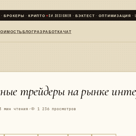
РОКЕРЫ · КРИПТО
✦
S#.DESIGNER · БЭКТЕСТ · ОПТИМИЗАЦИЯ · LIVE
✦
ТОИМОСТЬ
БЛОГ
РАЗРАБОТКА
ЧАТ
ные трейдеры на рынке инте
 мин чтения
·
1 236 просмотров