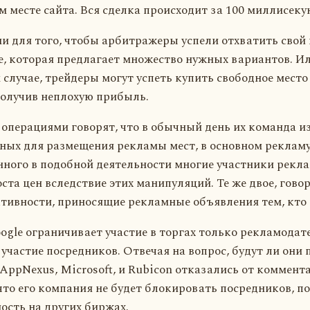
м месте сайта. Вся сделка происходит за 100 миллисеку
ни для того, чтобы арбитражеры успели отхватить свой
, которая предлагает множество нужных вариантов. Ил
случае, трейдеры могут успеть купить свободное место 
получив неплохую прибыль.
операциями говорят, что в обычный день их команда и
ных для размещения рекламы мест, в основном рекламу 
онного в подобной деятельности многие участники рек
та цен вследствие этих манипуляций. Те же двое, говор
ивности, приносящие рекламные объявления тем, кто б
oogle ограничивает участие в торгах только рекламодат
участие посредников. Отвечая на вопрос, будут ли они 
AppNexus, Microsoft, и Rubicon отказались от коммент
то его компания не будет блокировать посредников, п
ость на других биржах.