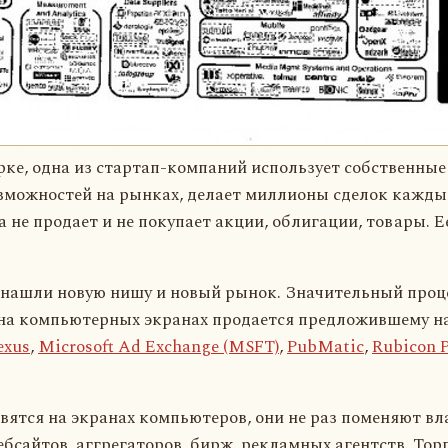
рке, одна из стартап-компаний использует собственн
можностей на рынках, делает миллионы сделок каждый
 не продает и не покупает акции, облигации, товары. 
нашли новую нишу и новый рынок. Значительный проц
на компьютерных экранах продается предложившему н
xus
,
Microsoft Ad Exchange (MSFT)
,
PubMatic
,
Rubicon P
вятся на экранах компьютеров, они не раз поменяют вл
ебсайтов, аггрегаторов, бирж, рекламных агентств. Тор