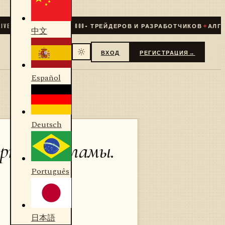
СООБЩЕСТВО
31 000
+ ТРЕЙДЕРОВ И РАЗРАБОТЧИКОВ
✦
АЛГОРИТМ
中文
ВХОД
РЕГИСТРАЦИЯ
→
Español
Deutsch
рнет-рекламы.
Português
日本語