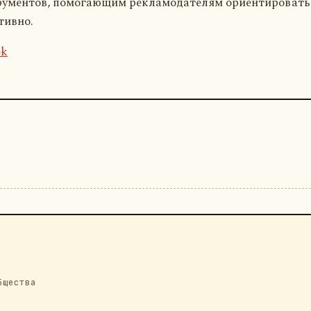
рументов, помогающим рекламодателям ориентироватьс
тивно.
ek
бщества