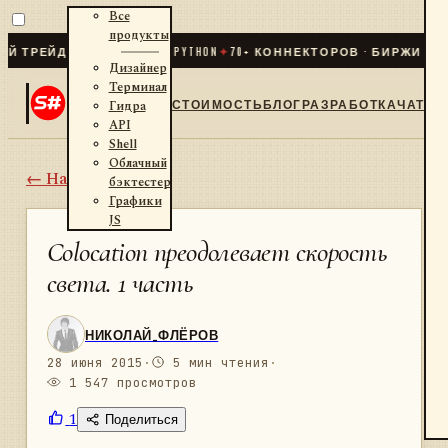
Все
продукты
ЕЙДИНГ ДЛЯ .NET И PYTHON
✦
70
+ КОННЕКТОРОВ · БИРЖИ · БРОК
Дизайнер
Терминал
СТОИМОСТЬ
БЛОГ
РАЗРАБОТКА
ЧАТ
Гидра
API
Shell
Облачный
← Назад
бэктестер
Графики
JS
Colocation преодолевает скорость
света. 1 часть
НИКОЛАЙ_ФЛЁРОВ
28 июня 2015
·
5 мин чтения
·
1 547 просмотров
1
Поделиться