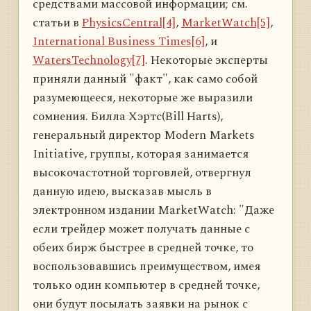
средствами массовой информации; см.
статьи в
PhysicsCentral[4]
,
MarketWatch[5]
,
International Business Times[6]
, и
WatersTechnology[7]
. Некоторые эксперты
приняли данный "факт", как само собой
разумеющееся, некоторые же выразили
сомнения. Билла Хэртс(Bill Harts),
генеральный директор Modern Markets
Initiative, группы, которая занимается
высокочастотной торговлей, отвергнул
данную идею, высказав мысль в
электронном издании MarketWatch: "Даже
если трейдер может получать данные с
обеих бирж быстрее в средней точке, то
воспользовавшись преимуществом, имея
только один компьютер в средней точке,
они будут посылать заявки на рынок с