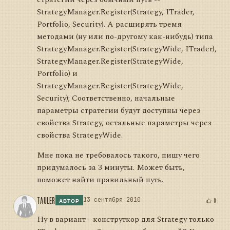
StrategyManager.Register(Strategy, ITrader,
Portfolio, Security). А расширять тремя
методами (ну или по-другому как-нибудь) типа
StrategyManager.Register(StrategyWide, ITrader),
StrategyManager.Register(StrategyWide,
Portfolio) и
StrategyManager.Register(StrategyWide,
Security); Соответственно, начальные
параметры стратегии будут доступны через
свойства Strategy, остальные параметры через
свойства StrategyWide.
Мне пока не требовалось такого, пишу чего
придумалось за 3 минуты. Может быть,
поможет найти правильный путь.
TAULER
13 сентября 2010
0
АВТОР
Ну в вариант - конструткор для Strategy только