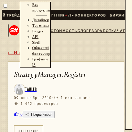
Все
продукты
РЕЙДИНГ ДЛЯ .NET И PYTHON
✦
70
+ КОННЕКТОРОВ · БИРЖИ · БРО
Дизайнер
Терминал
СТОИМОСТЬ
БЛОГ
РАЗРАБОТКА
ЧАТ
Гидра
API
Shell
Облачный
← Назад
бэктестер
Графики
JS
StrategyManager.Register
TAULER
09 сентября 2010
·
1 мин чтения
·
1 422 просмотров
0
Поделиться
STOCKSHARP