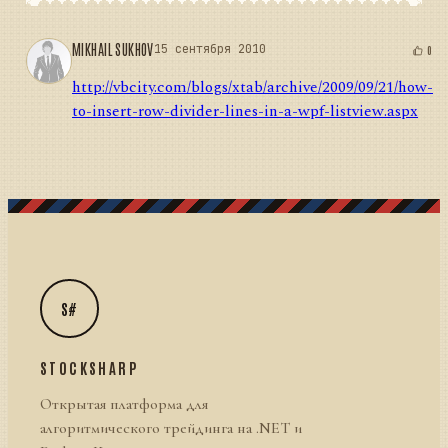
MIKHAIL SUKHOV
15 сентября 2010
0
http://vbcity.com/blogs/xtab/archive/2009/09/21/how-
to-insert-row-divider-lines-in-a-wpf-listview.aspx
S#
STOCKSHARP
Открытая платформа для
алгоритмического трейдинга на .NET и