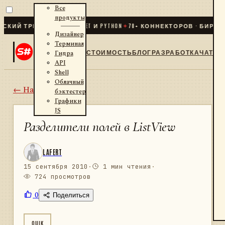
Все
продукты
Й ТРЕЙДИНГ ДЛЯ .NET И PYTHON
✦
70
+ КОННЕКТОРОВ · БИРЖИ · 
Дизайнер
Терминал
СТОИМОСТЬ
БЛОГ
РАЗРАБОТКА
ЧАТ
Гидра
API
Shell
Облачный
← Назад
бэктестер
Графики
JS
Разделители полей в ListView
LAFERT
15 сентября 2010
·
1 мин чтения
·
724 просмотров
0
Поделиться
QUIK