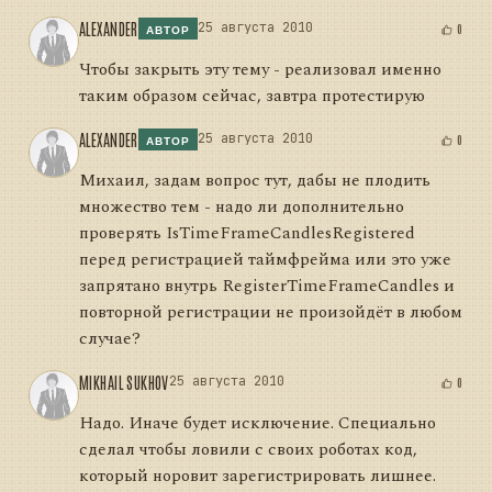
ALEXANDER
25 августа 2010
0
АВТОР
Чтобы закрыть эту тему - реализовал именно
таким образом сейчас, завтра протестирую
ALEXANDER
25 августа 2010
0
АВТОР
Михаил, задам вопрос тут, дабы не плодить
множество тем - надо ли дополнительно
проверять IsTimeFrameCandlesRegistered
перед регистрацией таймфрейма или это уже
запрятано внутрь RegisterTimeFrameCandles и
повторной регистрации не произойдёт в любом
случае?
MIKHAIL SUKHOV
25 августа 2010
0
Надо. Иначе будет исключение. Специально
сделал чтобы ловили с своих роботах код,
который норовит зарегистрировать лишнее.