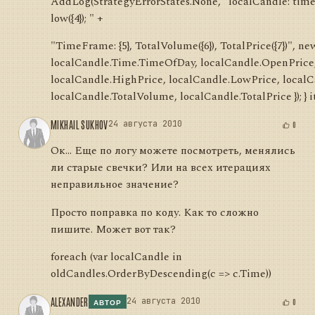
AddLog(StrategyErrorStates.None, "localCandle: time({0}),
low({4}); " +
"TimeFrame: {5}, TotalVolume({6}), TotalPrice({7})", new
localCandle.Time.TimeOfDay, localCandle.OpenPrice,
localCandle.HighPrice, localCandle.LowPrice, local
localCandle.TotalVolume, localCandle.TotalPrice }); } it
MIKHAIL SUKHOV
24 августа 2010
0
Ок... Еще по логу можете посмотреть, менялись
ли старые свечки? Или на всех итерациях
неправильное значение?
Просто поправка по коду. Как то сложно
пишите. Может вот так?
foreach (var localCandle in
oldCandles.OrderByDescending(c => c.Time))
ALEXANDER
24 августа 2010
0
АВТОР