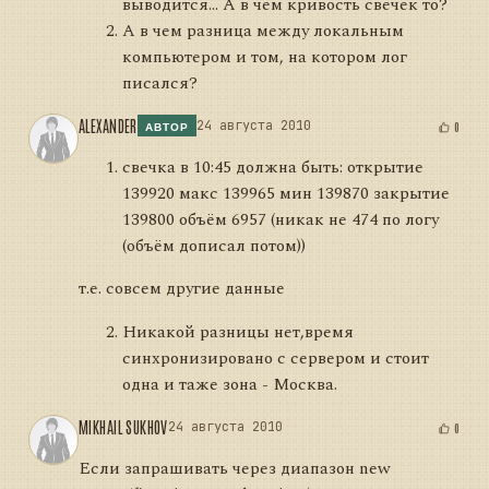
выводится... А в чем кривость свечек то?
А в чем разница между локальным
компьютером и том, на котором лог
писался?
ALEXANDER
24 августа 2010
0
АВТОР
свечка в 10:45 должна быть: открытие
139920 макс 139965 мин 139870 закрытие
139800 объём 6957 (никак не 474 по логу
(объём дописал потом))
т.е. совсем другие данные
Никакой разницы нет,время
синхронизировано с сервером и стоит
одна и таже зона - Москва.
MIKHAIL SUKHOV
24 августа 2010
0
Если запрашивать через диапазон new