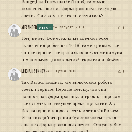
Range
(firstTime, marketTime), то можно
захватить еще не сформированную текущую
свечку. Случаем, не это ли случилось?
ALEXANDER
24 августа 2010
0
АВТОР
Нет, не это. Все остальные свечки после
включения роботов (в 10:18) тоже кривые, всё
они неверные - неправильно всё, от минимума
и максимума до закрытия\открытия и объёма.
MIKHAIL SUKHOV
24 августа 2010
0
Так Вы же пишите, что включения робота
свечки верные. Первые потому, что они
полностью сформированы, и трюк к запросом
всех свечек по текущее время прокатит. А у
Вас наверное запрос свечек идет в OnProcess.
И на каждой итерации будет захватываться
еще не сформированная свечка... Откуда у Вас
вызывается получение свечек?