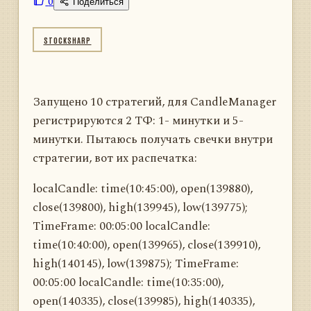
0
Поделиться
STOCKSHARP
Запущено 10 стратегий, для CandleManager
регистрируются 2 ТФ: 1- минутки и 5-
минутки. Пытаюсь получать свечки внутри
стратегии, вот их распечатка:
localCandle: time(10:45:00), open(139880),
close(139800), high(139945), low(139775);
TimeFrame: 00:05:00 localCandle:
time(10:40:00), open(139965), close(139910),
high(140145), low(139875); TimeFrame:
00:05:00 localCandle: time(10:35:00),
open(140335), close(139985), high(140335),