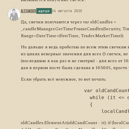
ALEXANDER
24 августа 2010
АВТОР
Да, свечки получаются через var oldCandles =
_candleManager.GetTimeFrameCandles(Security, T
Range<DateTime>(firstTime, Trader.MarketTime));
Но дальше я ведь пробегаю по всем этим свечкам 
из цикла неверные значения для всех (!) свечек, н
(последнюю я как раз и не смотрю) - для всех от 10:
дал в первом посте была сделана в 10:50:01, просто
Если убрать всё ненужное, то вот печать:
                      var oldCandCount
                        while (it <= o
                        {

oldCandles.ElementAt(oldCandCount - it); if (localCand