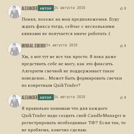
ALEXANDER
24 августа 2010
0
АВТОР
Понял, похоже на мои предположения. Буду
ждать фикса тогда, сейчас с несколькими
квиками не получается иначе работать :(
MIKHAIL SUKHOV
24 августа 2010
0
Хм, а вот тут не все так просто. Я пока даже
предствить себе не могу, как это фиксить.
Алгоритм свечной не поддерживает такое
поведение... Может быть формировать свечки
по конретным QuikTrader?
ALEXANDER
24 августа 2010
0
АВТОР
Я правильно понимаю что для каждого
QuikTrader надо создать свой CandleManager и
регистрировать необходимые ТФ? Если так, то
не проблема, конечно сделаю.