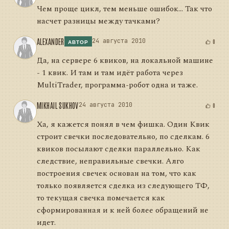
Чем проще цикл, тем меньше ошибок... Так что
насчет разницы между тачками?
ALEXANDER
24 августа 2010
0
АВТОР
Да, на сервере 6 квиков, на локальной машине
- 1 квик. И там и там идёт работа через
MultiTrader, программа-робот одна и таже.
MIKHAIL SUKHOV
24 августа 2010
0
Ха, я кажется понял в чем фишка. Один Квик
строит свечки последовательно, по сделкам. 6
квиков посылают сделки параллельно. Как
следствие, неправильные свечки. Алго
построения свечек основан на том, что как
только появляется сделка из следующего ТФ,
то текущая свечка помечается как
сформированная и к ней более обращений не
идет.