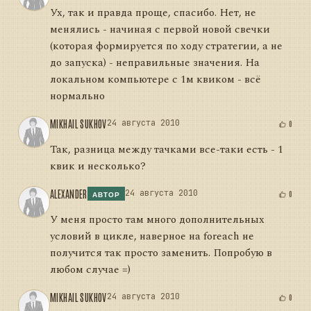
Ух, так и правда проще, спасибо. Нет, не
менялись - начиная с первой новой свечки
(которая формируется по ходу стратегии, а не
до запуска) - неправильные значения. На
локальном компьютере с 1м квиком - всё
нормально
MIKHAIL SUKHOV
24 августа 2010
0
Так, разница между тачками все-таки есть - 1
квик и несколько?
ALEXANDER
24 августа 2010
0
АВТОР
У меня просто там много дополнительных
условий в цикле, наверное на foreach не
получится так просто заменить. Попробую в
любом случае =)
MIKHAIL SUKHOV
24 августа 2010
0