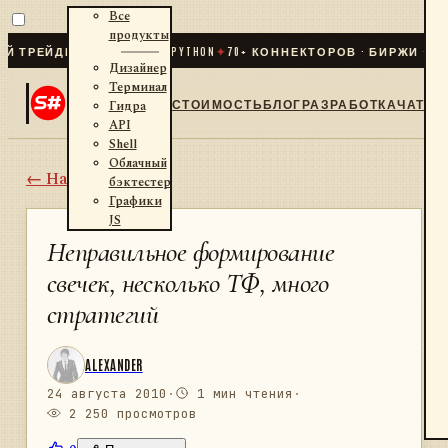
Все
продукты
ЕЙДИНГ ДЛЯ .NET И PYTHON
✦
70
+ КОННЕКТОРОВ · БИРЖИ · БРОК
Дизайнер
Терминал
СТОИМОСТЬ
БЛОГ
РАЗРАБОТКА
ЧАТ
Гидра
API
Shell
Облачный
← Назад
бэктестер
Графики
JS
Неправильное формирование
свечек, несколько ТФ, много
стратегий
ALEXANDER
24 августа 2010
·
1 мин чтения
·
2 250 просмотров