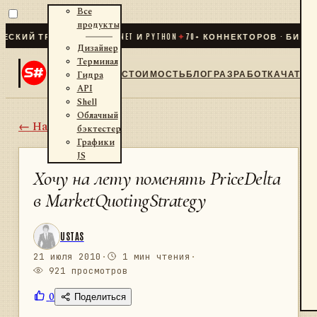
Все
продукты
Й ТРЕЙДИНГ ДЛЯ .NET И PYTHON
✦
70
+ КОННЕКТОРОВ · БИРЖИ · 
Дизайнер
Терминал
СТОИМОСТЬ
БЛОГ
РАЗРАБОТКА
ЧАТ
Гидра
API
Shell
Облачный
← Назад
бэктестер
Графики
JS
Хочу на лету поменять PriceDelta
в MarketQuotingStrategy
USTAS
21 июля 2010
·
1 мин чтения
·
921 просмотров
0
Поделиться