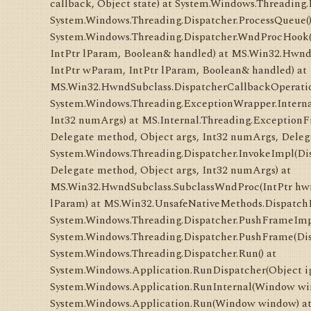
callback, Object state) at System.Windows.Threading.
System.Windows.Threading.Dispatcher.ProcessQueue()
System.Windows.Threading.Dispatcher.WndProcHook(I
IntPtr lParam, Boolean& handled) at MS.Win32.Hwn
IntPtr wParam, IntPtr lParam, Boolean& handled) at
MS.Win32.HwndSubclass.DispatcherCallbackOperation
System.Windows.Threading.ExceptionWrapper.Internal
Int32 numArgs) at MS.Internal.Threading.ExceptionF
Delegate method, Object args, Int32 numArgs, Deleg
System.Windows.Threading.Dispatcher.InvokeImpl(Disp
Delegate method, Object args, Int32 numArgs) at
MS.Win32.HwndSubclass.SubclassWndProc(IntPtr hwnd
lParam) at MS.Win32.UnsafeNativeMethods.Dispatc
System.Windows.Threading.Dispatcher.PushFrameImp
System.Windows.Threading.Dispatcher.PushFrame(Di
System.Windows.Threading.Dispatcher.Run() at
System.Windows.Application.RunDispatcher(Object ig
System.Windows.Application.RunInternal(Window wi
System.Windows.Application.Run(Window window) at 