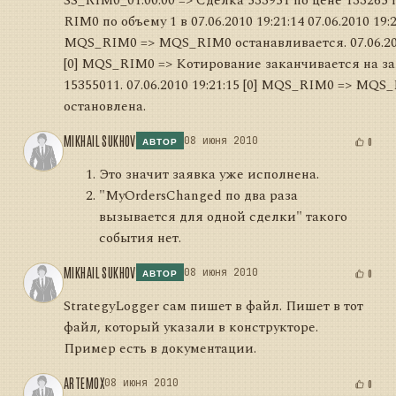
SS_RIM0_01:00:00 => Сделка 533951 по цене 133265 
RIM0 по объему 1 в 07.06.2010 19:21:14 07.06.2010 19:2
MQS_RIM0 => MQS_RIM0 останавливается. 07.06.201
[0] MQS_RIM0 => Котирование заканчивается на з
15355011. 07.06.2010 19:21:15 [0] MQS_RIM0 => MQS
остановлена.
MIKHAIL SUKHOV
08 июня 2010
0
АВТОР
Это значит заявка уже исполнена.
"MyOrdersChanged по два раза
вызывается для одной сделки" такого
события нет.
MIKHAIL SUKHOV
08 июня 2010
0
АВТОР
StrategyLogger сам пишет в файл. Пишет в тот
файл, который указали в конструкторе.
Пример есть в документации.
ARTEMOX
08 июня 2010
0