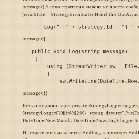
message) { // если стратегия вывела не просто сообщ
(errorState != StrategyErrorStates.None) this.GuiAsyn
message); }
   public void Log(string message)

    {

        using (StreamWriter sw = File.
        {

message); } }
Есть инициализация private StrategyLogger logger;
StrategyLogger("{0}
{1:00}
{2:00} _strong_days.txt".Put(
DateTime.Now.Month, DateTime.Now.Day)); logger.Str
Из стратегии вызывается AddLog, к примеру: AddLo