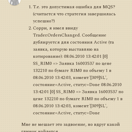
Т.е. это допустимая ошибка для MQS?
(считается что стратегия завершилась
успешно?)
Сорри, я имел ввиду
Trader.OrdersChanged. Сообщение
дублируется для состояния Active (та
заявка, которую выставляю на
котирование): 08.06.2010 13:42:01 [0]
SS_RIM0 => Заявка 16003537 по цене
132210 по бумаге RIM0 по объему 1 в
08.06.2010 13:42:03, комент:'[309]SL',
состояние=Active, статус=Done 08.06.2010
13:42:01 [0] SS_RIM0 => Заявка 16003537 по
цене 132210 по бумаге RIM0 по объему 1 в
08.06.2010 13:42:03, комент:'[309]SL',
состояние=Active, статус=Done
Мне не мешает это задвоение, но вдруг какой
глючок найдется...