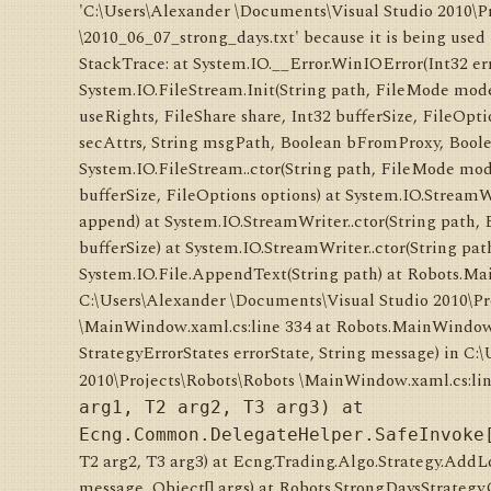
'C:\Users\Alexander \Documents\Visual Studio 2010\P
\2010_06_07_strong_days.txt' because it is being used
StackTrace: at System.IO.__Error.WinIOError(Int32 er
System.IO.FileStream.Init(String path, FileMode mode
useRights, FileShare share, Int32 bufferSize, Fil
secAttrs, String msgPath, Boolean bFromProxy, Bool
System.IO.FileStream..ctor(String path, FileMode mode
bufferSize, FileOptions options) at System.IO.StreamW
append) at System.IO.StreamWriter..ctor(String path
bufferSize) at System.IO.StreamWriter..ctor(String pa
System.IO.File.AppendText(String path) at Robots.M
C:\Users\Alexander \Documents\Visual Studio 2010\Pr
\MainWindow.xaml.cs:line 334 at Robots.MainWindow.
StrategyErrorStates errorState, String message) in C
2010\Projects\Robots\Robots \MainWindow.xaml.cs:lin
arg1, T2 arg2, T3 arg3) at
Ecng.Common.DelegateHelper.SafeInvoke
T2 arg2, T3 arg3) at Ecng.Trading.Algo.Strategy.AddLo
message, Object[] args) at Robots.StrongDaysStrategy