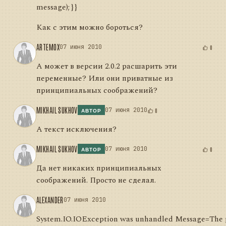
message); } }
Как с этим можно бороться?
ARTEMOX
07 июня 2010
0
А может в версии 2.0.2 расшарить эти
переменные? Или они приватные из
принципиальных соображений?
MIKHAIL SUKHOV
07 июня 2010
0
АВТОР
А текст исключения?
MIKHAIL SUKHOV
07 июня 2010
0
АВТОР
Да нет никаких принципиальных
соображений. Просто не сделал.
ALEXANDER
07 июня 2010
System.IO.IOException was unhandled Message=The pr