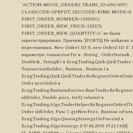
'ACTION=MOVE_ORDERS; TRANS_ID=69674197;
CLASSCODE=SPBFUT; SECCODE=RIM0; MODE=0;
FIRST_ORDER_NUMBER=15355011;
FIRST_ORDER_NEW_PRICE=133375;
FIRST_ORDER_NEW_QUANTITY=1;' не была
зарегистрирована. Причина '[FORTS] Не найдена з
перестановки.. New Order1 ID: 0, new Order2 ID: 0'.
параметра: transactionTxt в . (String , OrderStatus& ,
Double& , String& ) в Ecng.Trading.Quik.QuikTrader. 
TransactionBuilder , Boolean , Boolean ) в
Ecng.Trading.Quik.QuikTrader.ReRegisterOrder(Orde
Order newOrder) в
Ecng.Trading.BusinessEntities.BaseTrader.ReRegiste
oldOrder, Double price, Int32 volume) в
Ecng.Trading.Algo.TraderHelper.ReRegisterOrder(ITra
Order oldOrder, Func`1 getNewPrice, Boolean isForts
Ecng.Trading.Algo.QuotingStrategy.OnProcess() в
Ecng.Trading.Algo.Strategy. () 07.06.2010 19:21:14 [0]