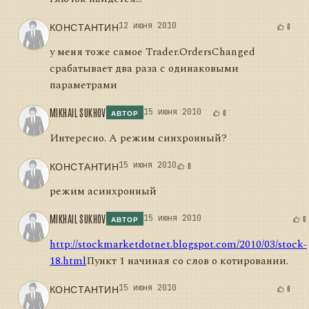
КОНСТАНТИН
12 июня 2010
0
у меня тоже самое Trader.OrdersChanged
срабатывает два раза с одинаковыми
параметрами
MIKHAIL SUKHOV
15 июня 2010
0
АВТОР
Интересно. А режим синхронный?
КОНСТАНТИН
15 июня 2010
0
режим асинхронный
MIKHAIL SUKHOV
15 июня 2010
0
АВТОР
http://stockmarketdotnet.blogspot.com/2010/03/stock-
18.html
Пункт 1 начиная со слов о котировании.
КОНСТАНТИН
15 июня 2010
0