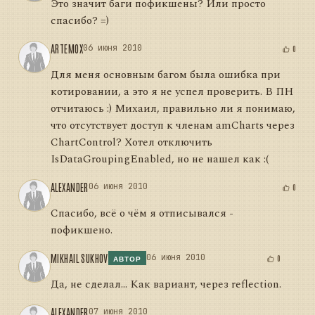
Это значит баги пофикшены? Или просто
спасибо? =)
ARTEMOX
06 июня 2010
0
Для меня основным багом была ошибка при
котировании, а это я не успел проверить. В ПН
отчитаюсь :) Михаил, правильно ли я понимаю,
что отсутствует доступ к членам amCharts через
ChartControl? Хотел отключить
IsDataGroupingEnabled, но не нашел как :(
ALEXANDER
06 июня 2010
0
Спасибо, всё о чём я отписывался -
пофикшено.
MIKHAIL SUKHOV
06 июня 2010
0
АВТОР
Да, не сделал... Как вариант, через reflection.
ALEXANDER
07 июня 2010