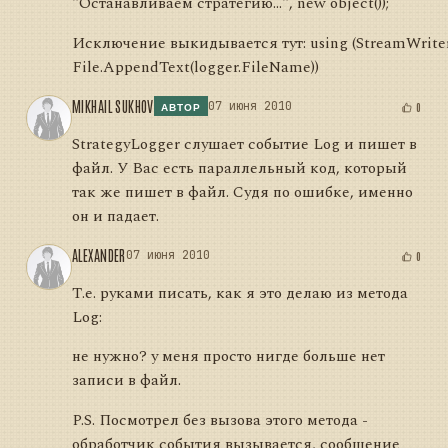
"Останавливаем стратегию...", new object());
Исключение выкидывается тут: using (StreamWriter
File.AppendText(logger.FileName))
MIKHAIL SUKHOV
07 июня 2010
0
АВТОР
StrategyLogger слушает событие Log и пишет в
файл. У Вас есть параллельный код, который
так же пишет в файл. Судя по ошибке, именно
он и падает.
ALEXANDER
07 июня 2010
0
Т.е. руками писать, как я это делаю из метода
Log:
не нужно? у меня просто нигде больше нет
записи в файл.
P.S. Посмотрел без вызова этого метода -
обработчик события вызывается, сообщение