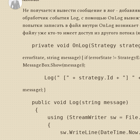
Не получается вывести сообщение в лог - добавляю
обработчик события Log, с помощью OnLog вывожу
попытки записать в файл внутри OnLog возникает о
файлу уже кто-то имеет доступ из другого потока (
errorState, string message) { if (errorState != Strategy
MessageBox.Show(message));
message); }
   public void Log(string message)

    {

        using (StreamWriter sw = File.
        {
