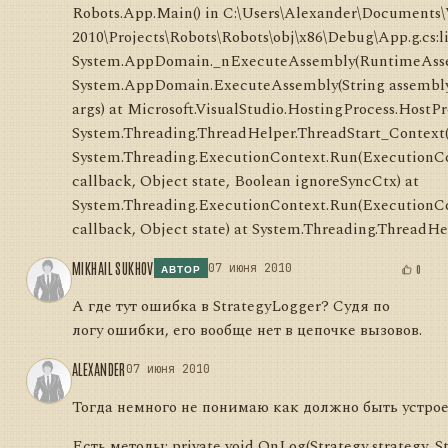
Robots.App.Main() in C:\Users\Alexander\Documents\
2010\Projects\Robots\Robots\obj\x86\Debug\App.g.cs:li
System.AppDomain._nExecuteAssembly(RuntimeAssembl
System.AppDomain.ExecuteAssembly(String assemblyFi
args) at Microsoft.VisualStudio.HostingProcess.HostP
System.Threading.ThreadHelper.ThreadStart_Context(O
System.Threading.ExecutionContext.Run(ExecutionCo
callback, Object state, Boolean ignoreSyncCtx) at
System.Threading.ExecutionContext.Run(ExecutionCo
callback, Object state) at System.Threading.ThreadHe
MIKHAIL SUKHOV
07 июня 2010
0
АВТОР
А где тут ошибка в StrategyLogger? Судя по
логу ошибки, его вообще нет в цепочке вызовов.
ALEXANDER
07 июня 2010
Тогда немного не понимаю как должно быть устрое
Есть методы: private void OnLog(Strategy strategy, St