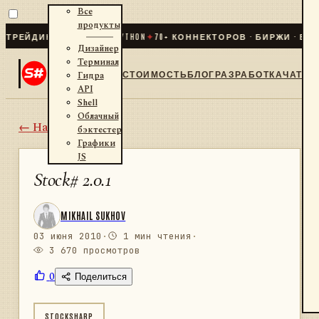
Все
продукты
ДИНГ ДЛЯ .NET И PYTHON
✦
70
+ КОННЕКТОРОВ · БИРЖИ · БРОКЕР
Дизайнер
Терминал
СТОИМОСТЬ
БЛОГ
РАЗРАБОТКА
ЧАТ
Гидра
API
Shell
Облачный
← Назад
бэктестер
Графики
JS
Stock# 2.0.1
MIKHAIL SUKHOV
03 июня 2010
·
1 мин чтения
·
3 670 просмотров
0
Поделиться
STOCKSHARP