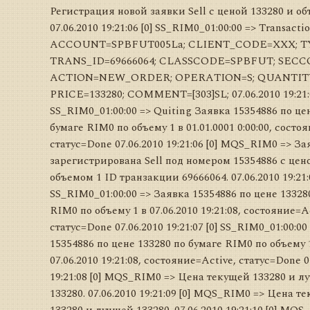
Регистрация новой заявки Sell с ценой 133280 и об
07.06.2010 19:21:06 [0] SS_RIM0_01:00:00 => Transactio
ACCOUNT=SPBFUT005La; CLIENT_CODE=XXX; T
TRANS_ID=69666064; CLASSCODE=SPBFUT; SECC
ACTION=NEW_ORDER; OPERATION=S; QUANTITY
PRICE=133280; COMMENT=[303]SL; 07.06.2010 19:21:0
SS_RIM0_01:00:00 => Quiting Заявка 15354886 по це
бумаге RIM0 по объему 1 в 01.01.0001 0:00:00, состо
статус=Done 07.06.2010 19:21:06 [0] MQS_RIM0 => За
зарегистрирована Sell под номером 15354886 с цен
объемом 1 ID транзакции 69666064. 07.06.2010 19:21:0
SS_RIM0_01:00:00 => Заявка 15354886 по цене 13328
RIM0 по объему 1 в 07.06.2010 19:21:08, состояние=A
статус=Done 07.06.2010 19:21:07 [0] SS_RIM0_01:00:00
15354886 по цене 133280 по бумаге RIM0 по объему 
07.06.2010 19:21:08, состояние=Active, статус=Done 0
19:21:08 [0] MQS_RIM0 => Цена текущей 133280 и л
133280. 07.06.2010 19:21:09 [0] MQS_RIM0 => Цена т