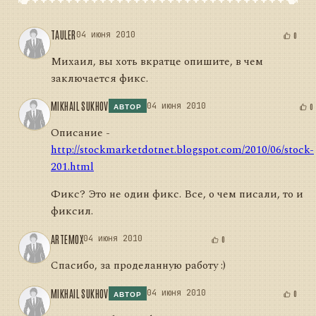
TAULER
04 июня 2010
0
Михаил, вы хоть вкратце опишите, в чем
заключается фикс.
MIKHAIL SUKHOV
04 июня 2010
0
АВТОР
Описание -
http://stockmarketdotnet.blogspot.com/2010/06/stock-
201.html
Фикс? Это не один фикс. Все, о чем писали, то и
фиксил.
ARTEMOX
04 июня 2010
0
Спасибо, за проделанную работу :)
MIKHAIL SUKHOV
04 июня 2010
0
АВТОР