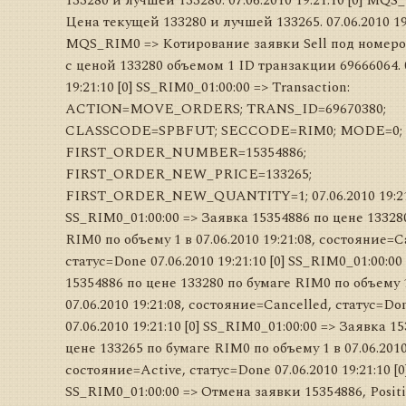
133280 и лучшей 133280. 07.06.2010 19:21:10 [0] MQ
Цена текущей 133280 и лучшей 133265. 07.06.2010 19:
MQS_RIM0 => Котирование заявки Sell под номеро
с ценой 133280 объемом 1 ID транзакции 69666064. 
19:21:10 [0] SS_RIM0_01:00:00 => Transaction:
ACTION=MOVE_ORDERS; TRANS_ID=69670380;
CLASSCODE=SPBFUT; SECCODE=RIM0; MODE=0;
FIRST_ORDER_NUMBER=15354886;
FIRST_ORDER_NEW_PRICE=133265;
FIRST_ORDER_NEW_QUANTITY=1; 07.06.2010 19:21:
SS_RIM0_01:00:00 => Заявка 15354886 по цене 13328
RIM0 по объему 1 в 07.06.2010 19:21:08, состояние=C
статус=Done 07.06.2010 19:21:10 [0] SS_RIM0_01:00:00
15354886 по цене 133280 по бумаге RIM0 по объему 
07.06.2010 19:21:08, состояние=Cancelled, статус=Do
07.06.2010 19:21:10 [0] SS_RIM0_01:00:00 => Заявка 1
цене 133265 по бумаге RIM0 по объему 1 в 07.06.2010 
состояние=Active, статус=Done 07.06.2010 19:21:10 [0
SS_RIM0_01:00:00 => Отмена заявки 15354886, Posit