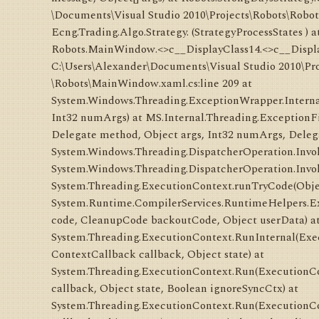
\Documents\Visual Studio 2010\Projects\Robots\Robots
Ecng.Trading.Algo.Strategy. (StrategyProcessStates ) a
Robots.MainWindow.<>c__DisplayClass14.<>c__Displa
C:\Users\Alexander\Documents\Visual Studio 2010\Pro
\Robots\MainWindow.xaml.cs:line 209 at
System.Windows.Threading.ExceptionWrapper.Internal
Int32 numArgs) at MS.Internal.Threading.ExceptionF
Delegate method, Object args, Int32 numArgs, Deleg
System.Windows.Threading.DispatcherOperation.Invok
System.Windows.Threading.DispatcherOperation.Invok
System.Threading.ExecutionContext.runTryCode(Objec
System.Runtime.CompilerServices.RuntimeHelpers.
code, CleanupCode backoutCode, Object userData) a
System.Threading.ExecutionContext.RunInternal(Exe
ContextCallback callback, Object state) at
System.Threading.ExecutionContext.Run(ExecutionCo
callback, Object state, Boolean ignoreSyncCtx) at
System.Threading.ExecutionContext.Run(ExecutionCo