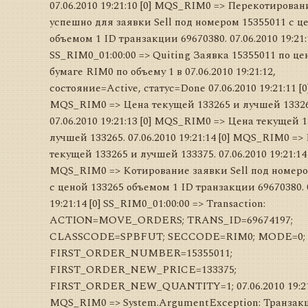
07.06.2010 19:21:10 [0] MQS_RIM0 => Перекотирова
успешно для заявки Sell под номером 15355011 с ц
объемом 1 ID транзакции 69670380. 07.06.2010 19:21:1
SS_RIM0_01:00:00 => Quiting Заявка 15355011 по це
бумаге RIM0 по объему 1 в 07.06.2010 19:21:12,
состояние=Active, статус=Done 07.06.2010 19:21:11 [0
MQS_RIM0 => Цена текущей 133265 и лучшей 13326
07.06.2010 19:21:13 [0] MQS_RIM0 => Цена текущей 
лучшей 133265. 07.06.2010 19:21:14 [0] MQS_RIM0 =>
текущей 133265 и лучшей 133375. 07.06.2010 19:21:14 
MQS_RIM0 => Котирование заявки Sell под номеро
с ценой 133265 объемом 1 ID транзакции 69670380. 
19:21:14 [0] SS_RIM0_01:00:00 => Transaction:
ACTION=MOVE_ORDERS; TRANS_ID=69674197;
CLASSCODE=SPBFUT; SECCODE=RIM0; MODE=0;
FIRST_ORDER_NUMBER=15355011;
FIRST_ORDER_NEW_PRICE=133375;
FIRST_ORDER_NEW_QUANTITY=1; 07.06.2010 19:21:
MQS_RIM0 => System.ArgumentException: Транзак