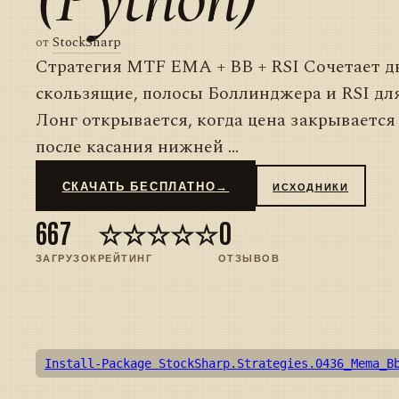
от
StockSharp
Стратегия MTF EMA + BB + RSI Сочетает д
скользящие, полосы Боллинджера и RSI для
Лонг открывается, когда цена закрываетс
после касания нижней ...
СКАЧАТЬ БЕСПЛАТНО
→
ИСХОДНИКИ
667
☆☆☆☆☆
0
ЗАГРУЗОК
РЕЙТИНГ
ОТЗЫВОВ
Install-Package StockSharp.Strategies.0436_Mema_B