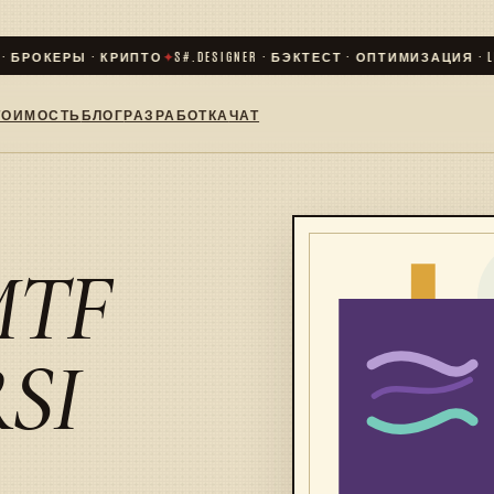
БРОКЕРЫ · КРИПТО
✦
S#.DESIGNER · БЭКТЕСТ · ОПТИМИЗАЦИЯ · LIVE
ТОИМОСТЬ
БЛОГ
РАЗРАБОТКА
ЧАТ
MTF
RSI