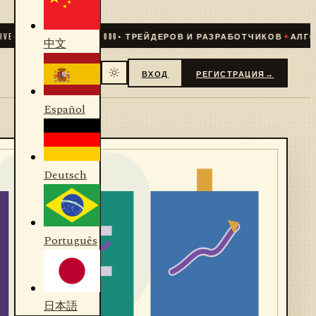
✦
СООБЩЕСТВО
31 000
+ ТРЕЙДЕРОВ И РАЗРАБОТЧИКОВ
✦
АЛГОРИ
中文
ВХОД
РЕГИСТРАЦИЯ
→
Español
Deutsch
Português
日本語