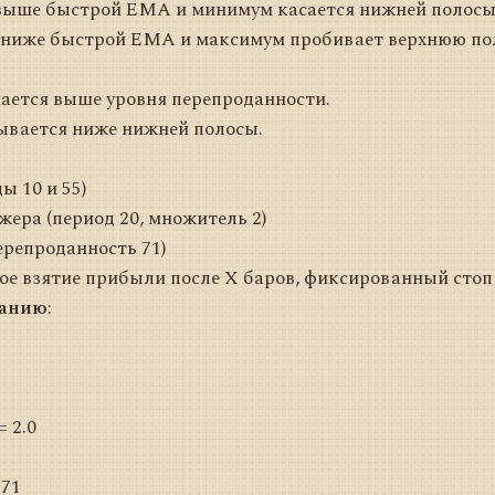
 выше быстрой EMA и минимум касается нижней полос
 ниже быстрой EMA и максимум пробивает верхнюю поло
мается выше уровня перепроданности.
ывается ниже нижней полосы.
 10 и 55)
ера (период 20, множитель 2)
перепроданность 71)
ое взятие прибыли после X баров, фиксированный стоп 
чанию
:
= 2.0
 71