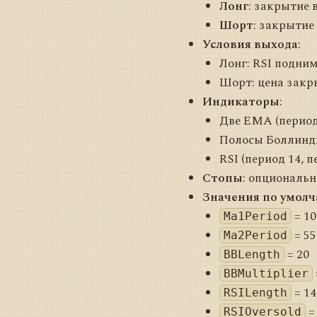
Лонг
: закрытие
Шорт
: закрытие
Условия выхода
:
Лонг: RSI подни
Шорт: цена закр
Индикаторы
:
Две EMA (периоды
Полосы Боллиндж
RSI (период 14, 
Стопы
: опциональн
Значения по умол
= 10
Ma1Period
= 55
Ma2Period
= 20
BBLength
BBMultiplier
= 14
RSILength
=
RSIOversold