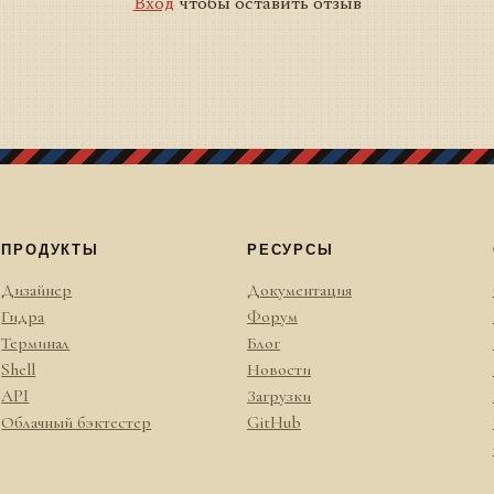
Вход
чтобы оставить отзыв
ПРОДУКТЫ
РЕСУРСЫ
Дизайнер
Документация
Гидра
Форум
Терминал
Блог
Shell
Новости
API
Загрузки
Облачный бэктестер
GitHub