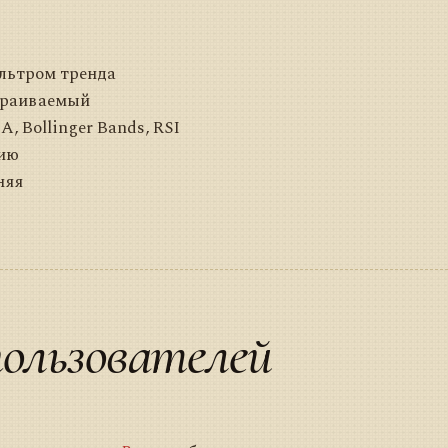
льтром тренда
траиваемый
 Bollinger Bands, RSI
нию
няя
ользователей