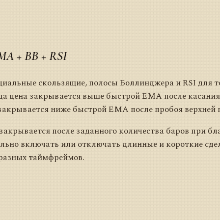
A + BB + RSI
циальные скользящие, полосы Боллинджера и RSI для то
гда цена закрывается выше быстрой EMA после касани
 закрывается ниже быстрой EMA после пробоя верхней п
закрывается после заданного количества баров при б
ьно включать или отключать длинные и короткие сдел
 разных таймфреймов.