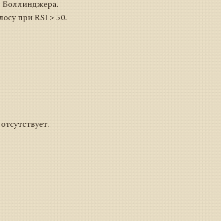
ы Боллинджера.
су при RSI > 50.
отсутствует.