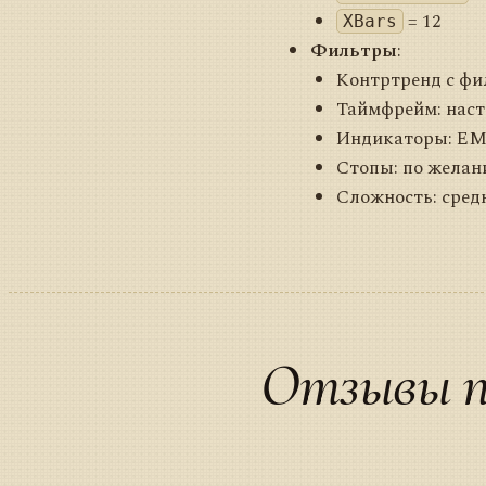
= 12
XBars
Фильтры
:
Контртренд с фи
Таймфрейм: нас
Индикаторы: EMA,
Стопы: по жела
Сложность: сред
Отзывы п