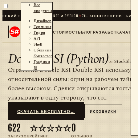
Все
продукты
КИЙ ТРЕЙДИНГ ДЛЯ .NET И PYTHON
✦
70
+ КОННЕКТОРОВ · БИРЖИ
Дизайнер
Терминал
СТОИМОСТЬ
БЛОГ
РАЗРАБОТКА
ЧАТ
Гидра
API
Shell
Облачный
Double RSI (Python)
бэктестер
от
StockShar
Графики
JS
Стратегия Double RSI Double RSI использует
относительной силы: один на рабочем таймф
более высоком. Сделки открываются только 
указывают в одну сторону, что со...
СКАЧАТЬ БЕСПЛАТНО
→
ИСХОДНИКИ
622
☆☆☆☆☆
0
ЗАГРУЗОК
РЕЙТИНГ
ОТЗЫВОВ