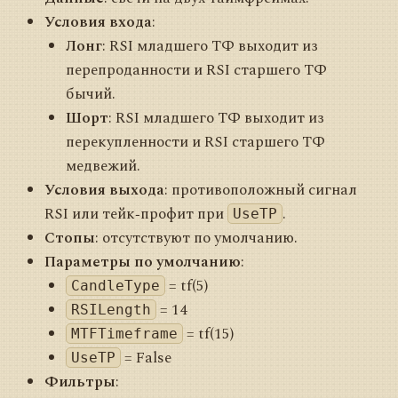
Условия входа
:
Лонг
: RSI младшего ТФ выходит из
перепроданности и RSI старшего ТФ
бычий.
Шорт
: RSI младшего ТФ выходит из
перекупленности и RSI старшего ТФ
медвежий.
Условия выхода
: противоположный сигнал
RSI или тейк‑профит при
.
UseTP
Стопы
: отсутствуют по умолчанию.
Параметры по умолчанию
:
= tf(5)
CandleType
= 14
RSILength
= tf(15)
MTFTimeframe
= False
UseTP
Фильтры
: