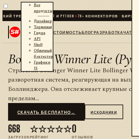
Все
продукты
Й ТРЕЙДИНГ ДЛЯ .NET И PYTHON
✦
70
+ КОННЕКТОРОВ · БИРЖИ ·
Дизайнер
Терминал
СТОИМОСТЬ
БЛОГ
РАЗРАБОТКА
ЧАТ
Гидра
API
Shell
Облачный
Bollinger Winner Lite (Pyt
бэктестер
Графики
JS
Стратегия Bollinger Winner Lite Bollinger W
разворотная система, реагирующая на выход
Боллинджера. Она отслеживает крупные све
пределам...
СКАЧАТЬ БЕСПЛАТНО
→
ИСХОДНИКИ
668
☆☆☆☆☆
0
ЗАГРУЗОК
РЕЙТИНГ
ОТЗЫВОВ