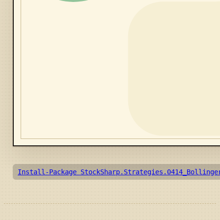
Install-Package StockSharp.Strategies.0414_Bollinge