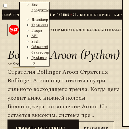
Все
продукты
Й ТРЕЙДИНГ ДЛЯ .NET И PYTHON
✦
70
+ КОННЕКТОРОВ · БИРЖИ ·
Дизайнер
Терминал
СТОИМОСТЬ
БЛОГ
РАЗРАБОТКА
ЧАТ
Гидра
API
Shell
Облачный
Bollinger Aroon (Python)
бэктестер
Графики
JS
от
StockSharp
Стратегия Bollinger Aroon Стратегия
Bollinger Aroon ищет откаты внутри
сильного восходящего тренда. Когда цена
уходит ниже нижней полосы
Боллинджера, но значение Aroon Up
остаётся высоким, система пре...
СКАЧАТЬ БЕСПЛАТНО
→
ИСХОДНИКИ