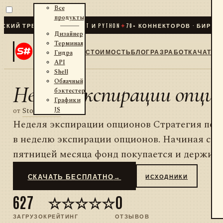
Все
продукты
ИЙ ТРЕЙДИНГ ДЛЯ .NET И PYTHON
✦
70
+ КОННЕКТОРОВ · БИРЖИ ·
Дизайнер
Терминал
СТОИМОСТЬ
БЛОГ
РАЗРАБОТКА
ЧАТ
Гидра
API
Shell
Облачный
Неделя экспирации опцио
бэктестер
Графики
JS
от
StockSharp
Неделя экспирации опционов Стратегия пок
в неделю экспирации опционов. Начиная с п
пятницей месяца фонд покупается и держится
СКАЧАТЬ БЕСПЛАТНО
→
ИСХОДНИКИ
627
☆☆☆☆☆
0
ЗАГРУЗОК
РЕЙТИНГ
ОТЗЫВОВ