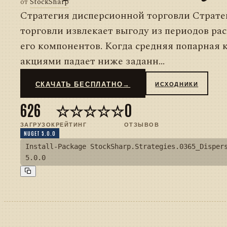
от
StockSharp
Стратегия дисперсионной торговли Страте
торговли извлекает выгоду из периодов ра
его компонентов. Когда средняя попарная
акциями падает ниже заданн...
СКАЧАТЬ БЕСПЛАТНО
→
ИСХОДНИКИ
626
☆☆☆☆☆
0
ЗАГРУЗОК
РЕЙТИНГ
ОТЗЫВОВ
NUGET 5.0.0
Install-Package StockSharp.Strategies.0365_Disper
5.0.0