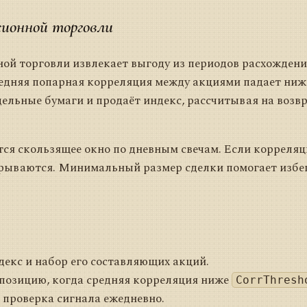
сионной торговли
ой торговли извлекает выгоду из периодов расхождения
едняя попарная корреляция между акциями падает ниже
дельные бумаги и продаёт индекс, рассчитывая на возв
тся скользящее окно по дневным свечам. Если корреля
акрываются. Минимальный размер сделки помогает изб
ндекс и набор его составляющих акций.
 позицию, когда средняя корреляция ниже
CorrThresh
: проверка сигнала ежедневно.