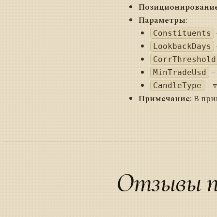
Позиционировани
Параметры
:
Constituents
LookbackDays
CorrThreshold
–
MinTradeUsd
– т
CandleType
Примечание
: В пр
Отзывы п