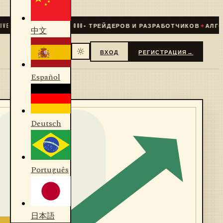
E
✦
СООБЩЕСТВО
31 000
+ ТРЕЙДЕРОВ И РАЗРАБОТЧИКОВ
✦
АЛГОРИ
中文
ВХОД
РЕГИСТРАЦИЯ
→
Español
Deutsch
Português
日本語