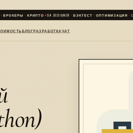
 БРОКЕРЫ · КРИПТО
✦
S#.DESIGNER · БЭКТЕСТ · ОПТИМИЗАЦИЯ · LIV
ТОИМОСТЬ
БЛОГ
РАЗРАБОТКА
ЧАТ
й
thon)