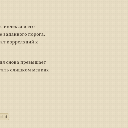
 индекса и его
 заданного порога,
рат корреляций к
ция снова превышает
егать слишком мелких
.
old