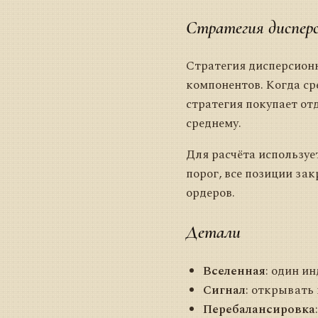
Стратегия диспер
Стратегия дисперсионн
компонентов. Когда ср
стратегия покупает от
среднему.
Для расчёта используе
порог, все позиции з
ордеров.
Детали
Вселенная
: один и
Сигнал
: открывать
Перебалансировка