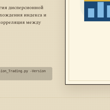
гия дисперсионной
схождения индекса и
 корреляция между
sion_Trading.py -Version