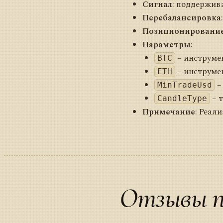
Сигнал
: поддержива
Перебалансировка
Позиционировани
Параметры
:
– инструме
BTC
– инструме
ETH
–
MinTradeUsd
– т
CandleType
Примечание
: Реал
Отзывы п