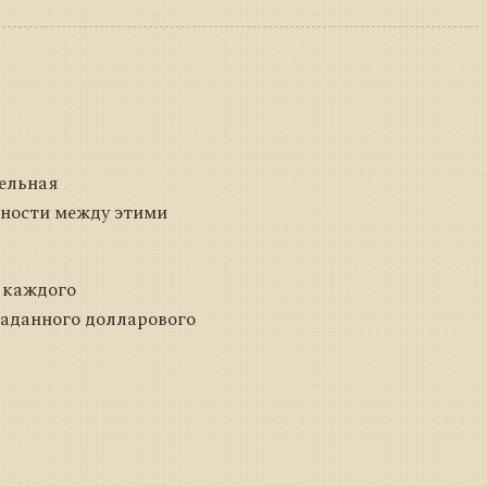
ельная
ьности между этими
 каждого
заданного долларового