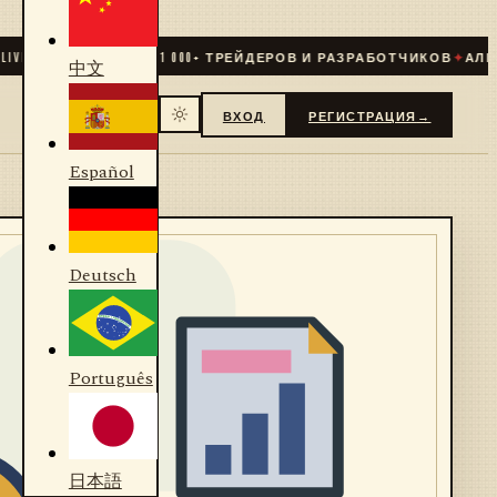
VE
✦
СООБЩЕСТВО
31 000
+ ТРЕЙДЕРОВ И РАЗРАБОТЧИКОВ
✦
АЛГОР
中文
ВХОД
РЕГИСТРАЦИЯ
→
Español
Deutsch
Português
日本語