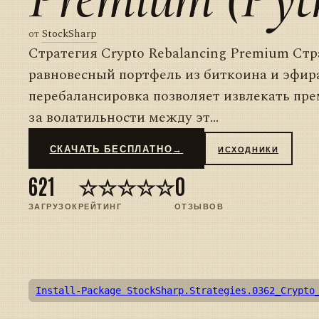
от
StockSharp
Стратегия Crypto Rebalancing Premium Ст
равновесный портфель из биткоина и эфир
перебалансировка позволяет извлекать пр
за волатильности между эт...
СКАЧАТЬ БЕСПЛАТНО
→
ИСХОДНИКИ
621
☆☆☆☆☆
0
ЗАГРУЗОК
РЕЙТИНГ
ОТЗЫВОВ
Install-Package StockSharp.Strategies.0362_Crypto