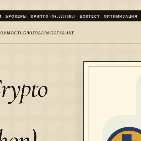
· БРОКЕРЫ · КРИПТО
✦
S#.DESIGNER · БЭКТЕСТ · ОПТИМИЗАЦИЯ · LI
ТОИМОСТЬ
БЛОГ
РАЗРАБОТКА
ЧАТ
rypto
hon)