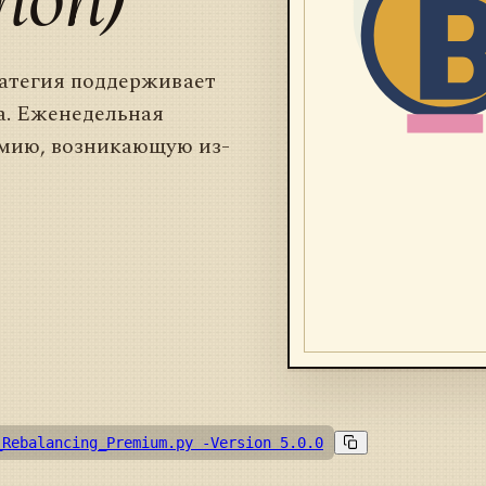
ратегия поддерживает
а. Еженедельная
емию, возникающую из-
_Rebalancing_Premium.py -Version 5.0.0