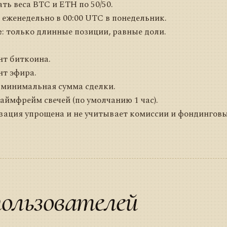
ть веса BTC и ETH по 50/50.
: еженедельно в 00:00 UTC в понедельник.
е
: только длинные позиции, равные доли.
нт биткоина.
нт эфира.
 минимальная сумма сделки.
аймфрейм свечей (по умолчанию 1 час).
изация упрощена и не учитывает комиссии и фондингов
ользователей