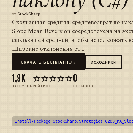
от
StockSharp
Скользящая средняя: средневозврат по на
Slope Mean Reversion сосредоточена на эк
скользящей средней, чтобы использовать во
Широкие отклонения от...
СКАЧАТЬ БЕСПЛАТНО
→
ИСХОДНИКИ
1,9K
☆☆☆☆☆
0
ЗАГРУЗОК
РЕЙТИНГ
ОТЗЫВОВ
Install-Package StockSharp.Strategies.0283_MA_Slo