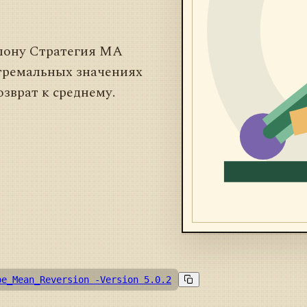
клону Стратегия MA
стремальных значениях
зврат к среднему.
pe_Mean_Reversion -Version 5.0.2