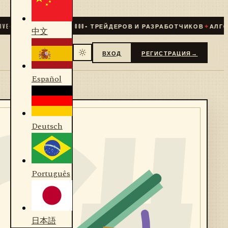
E
✦
СООБЩЕСТВО
31 000
+ ТРЕЙДЕРОВ И РАЗРАБОТЧИКОВ
✦
АЛГОРИ
中文
ВХОД
РЕГИСТРАЦИЯ
→
Español
Deutsch
Português
日本語