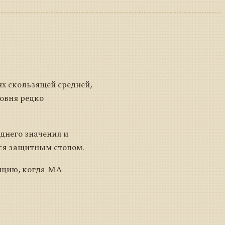
ях скользящей средней,
ровня редко
днего значения и
тся защитным стопом.
ицию, когда MA