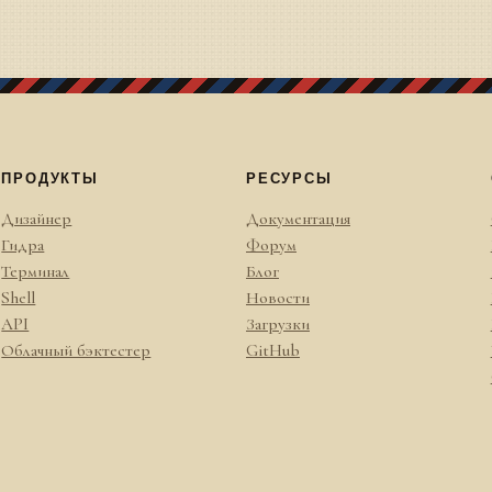
ПРОДУКТЫ
РЕСУРСЫ
Дизайнер
Документация
Гидра
Форум
Терминал
Блог
Shell
Новости
API
Загрузки
Облачный бэктестер
GitHub