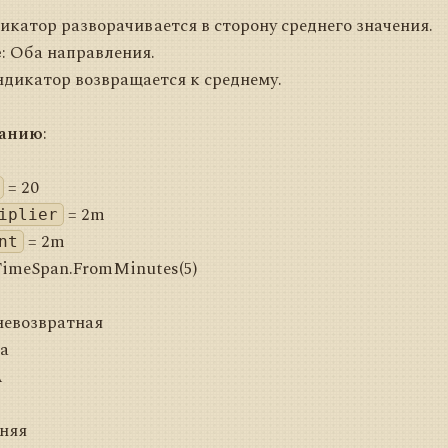
дикатор разворачивается в сторону среднего значения.
е
: Оба направления.
ндикатор возвращается к среднему.
чанию
:
= 20
= 2m
iplier
= 2m
nt
TimeSpan.FromMinutes(5)
невозвратная
а
A
няя