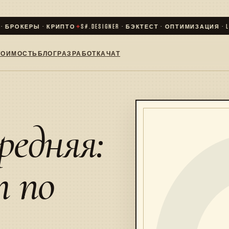
БРОКЕРЫ · КРИПТО
✦
S#.DESIGNER · БЭКТЕСТ · ОПТИМИЗАЦИЯ · LIV
ТОИМОСТЬ
БЛОГ
РАЗРАБОТКА
ЧАТ
редняя:
т по