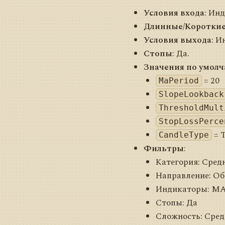
Условия входа
: Ин
Длинные/Коротки
Условия выхода
: И
Стопы
: Да.
Значения по умол
= 20
MaPeriod
SlopeLookback
ThresholdMult
StopLossPerce
= 
CandleType
Фильтры
:
Категория: Сред
Направление: Об
Индикаторы: M
Стопы: Да
Сложность: Сред