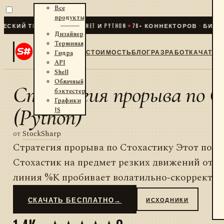
Все
продукты
КИЙ ТРЕЙДИНГ ДЛЯ .NET И PYTHON
✦
70
+ КОННЕКТОРОВ · БИРЖИ 
Дизайнер
Терминал
СТОИМОСТЬ
БЛОГ
РАЗРАБОТКА
ЧАТ
Гидра
API
Shell
Облачный
Стратегия прорыва по 
бэктестер
Графики
(Python)
JS
от
StockSharp
Стратегия прорыва по Стохастику Этот подх
Стохастик на предмет резких движений от ег
линия %K пробивает волатильно‑скорректиро
СКАЧАТЬ БЕСПЛАТНО
→
ИСХОДНИКИ