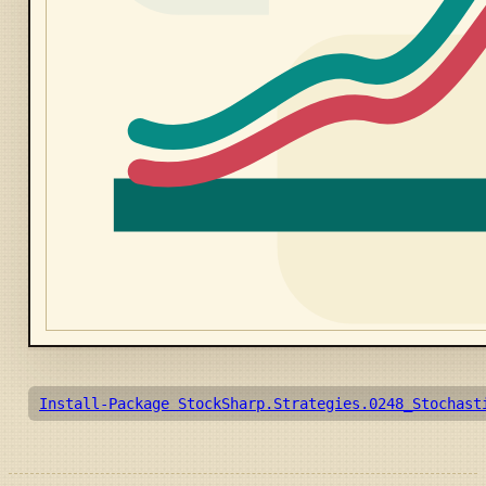
Install-Package StockSharp.Strategies.0248_Stochast