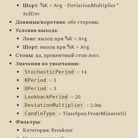
Шорт
: %K < Avg - DeviationMultiplier *
StdDev
Длинные/короткие
: обе стороны.
Условия выхода
:
Лонг
: выход при %K < Avg
Шорт
: выход при %K > Avg
Стопы
: да, процентный стоп‑лосс.
Значения по умолчанию
:
= 14
StochasticPeriod
= 3
KPeriod
= 3
DPeriod
= 20
LookbackPeriod
= 2.0m
DeviationMultiplier
= TimeSpan.FromMinutes(5)
CandleType
Фильтры
:
Категория: Breakout