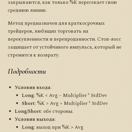
закрываются, как только %K пересекает свою
среднюю линию.
Метод предназначен для краткосрочных
трейдеров, любящих торговать на
перекупленности и перепроданности. Стоп‑лосс
защищает от устойчивого импульса, который не
стремится к возврату.
Подробности
Условия входа
:
Long
: %K < Avg − Multiplier * StdDev
Short
: %K > Avg + Multiplier * StdDev
Long/Short
: обе стороны.
Условия выхода
:
Long
: выход при %K > Avg