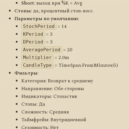
Short
: выход при %K < Avg
Стопы
: да, процентный стоп‑лосс.
Параметры по умолчанию
:
= 14
StochPeriod
= 3
KPeriod
= 3
DPeriod
= 20
AveragePeriod
= 2.0m
Multiplier
= TimeSpan.FromMinutes(5)
CandleType
Фильтры
:
Категория: Возврат к среднему
Направление: Обе стороны
Индикаторы: Стохастик
Стопы: Да
Сложность: Средняя
Таймфрейм: Внутридневной
Сезонность: Нет