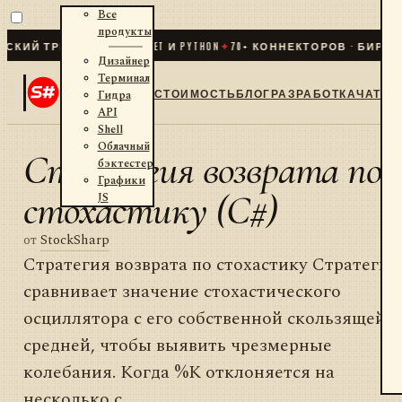
Все
продукты
ИЙ ТРЕЙДИНГ ДЛЯ .NET И PYTHON
✦
70
+ КОННЕКТОРОВ · БИРЖИ ·
Дизайнер
Терминал
СТОИМОСТЬ
БЛОГ
РАЗРАБОТКА
ЧАТ
Гидра
API
Shell
Облачный
Стратегия возврата по
бэктестер
Графики
стохастику (C#)
JS
от
StockSharp
Стратегия возврата по стохастику Стратегия
сравнивает значение стохастического
осциллятора с его собственной скользящей
средней, чтобы выявить чрезмерные
колебания. Когда %K отклоняется на
несколько с...