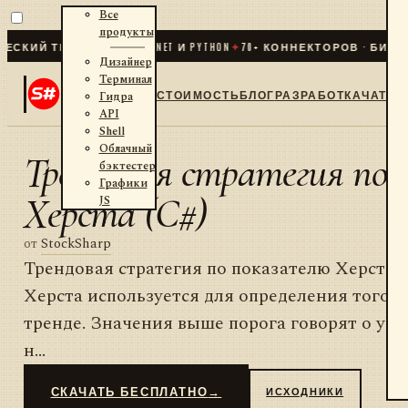
Все
продукты
КИЙ ТРЕЙДИНГ ДЛЯ .NET И PYTHON
✦
70
+ КОННЕКТОРОВ · БИРЖИ 
Дизайнер
Терминал
СТОИМОСТЬ
БЛОГ
РАЗРАБОТКА
ЧАТ
Гидра
API
Shell
Облачный
Трендовая стратегия по
бэктестер
Графики
Херста (C#)
JS
от
StockSharp
Трендовая стратегия по показателю Херста В
Херста используется для определения того, 
тренде. Значения выше порога говорят о уст
н...
СКАЧАТЬ БЕСПЛАТНО
→
ИСХОДНИКИ