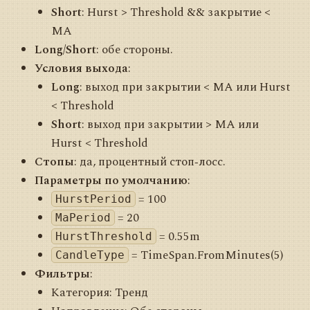
Short
: Hurst > Threshold && закрытие <
MA
Long/Short
: обе стороны.
Условия выхода
:
Long
: выход при закрытии < MA или Hurst
< Threshold
Short
: выход при закрытии > MA или
Hurst < Threshold
Стопы
: да, процентный стоп‑лосс.
Параметры по умолчанию
:
= 100
HurstPeriod
= 20
MaPeriod
= 0.55m
HurstThreshold
= TimeSpan.FromMinutes(5)
CandleType
Фильтры
:
Категория: Тренд