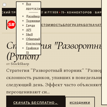
Все
продукты
ИЙ ТРЕЙДИНГ ДЛЯ .NET И PYTHON
✦
70
+ КОННЕКТОРОВ · БИРЖИ ·
Дизайнер
Терминал
СТОИМОСТЬ
БЛОГ
РАЗРАБОТКА
ЧАТ
Гидра
API
Shell
Облачный
Стратегия "Разворотны
бэктестер
Графики
(Python)
JS
от
StockSharp
Стратегия "Разворотный вторник" "Разворо
склонность рынков, упавших в понедельник,
следующий день. Эффект часто объясняют те
переоценивают си...
СКАЧАТЬ БЕСПЛАТНО
→
ИСХОДНИКИ