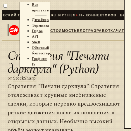
Все
продукты
КИЙ ТРЕЙДИНГ ДЛЯ .NET И PYTHON
✦
70
+ КОННЕКТОРОВ · БИРЖИ
Дизайнер
Терминал
СТОИМОСТЬ
БЛОГ
РАЗРАБОТКА
ЧАТ
Гидра
API
Shell
Облачный
Стратегия "Печати
бэктестер
Графики
даркпула" (Python)
JS
от
StockSharp
Стратегия "Печати даркпула" Стратегия
отслеживает крупные внебиржевые
сделки, которые нередко предвосхищают
резкие движения после их появления в
открытых данных. Необычно высокий
объём может указывать...