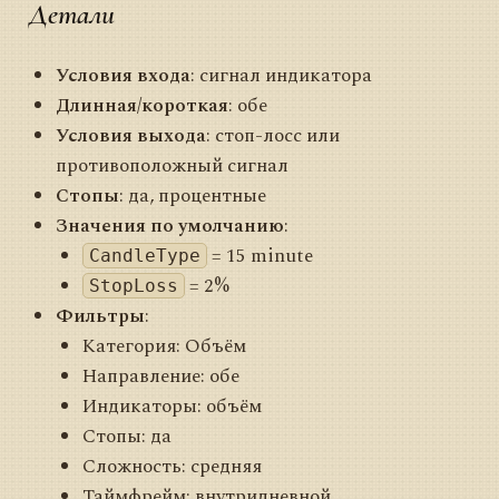
Детали
Условия входа
: сигнал индикатора
Длинная/короткая
: обе
Условия выхода
: стоп-лосс или
противоположный сигнал
Стопы
: да, процентные
Значения по умолчанию
:
= 15 minute
CandleType
= 2%
StopLoss
Фильтры
:
Категория: Объём
Направление: обе
Индикаторы: объём
Стопы: да
Сложность: средняя
Таймфрейм: внутридневной