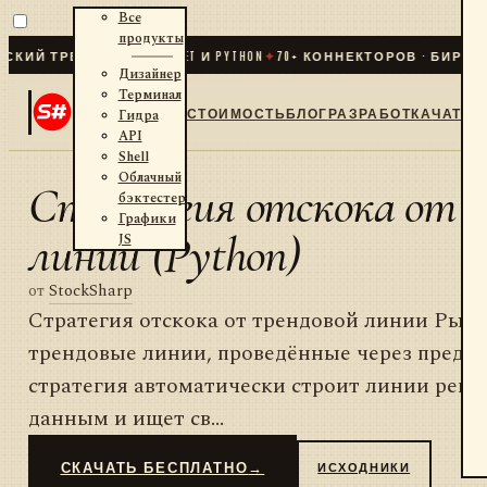
Все
продукты
ИЙ ТРЕЙДИНГ ДЛЯ .NET И PYTHON
✦
70
+ КОННЕКТОРОВ · БИРЖИ ·
Дизайнер
Терминал
СТОИМОСТЬ
БЛОГ
РАЗРАБОТКА
ЧАТ
Гидра
API
Shell
Облачный
Стратегия отскока от 
бэктестер
Графики
линии (Python)
JS
от
StockSharp
Стратегия отскока от трендовой линии Рынк
трендовые линии, проведённые через преды
стратегия автоматически строит линии регр
данным и ищет св...
СКАЧАТЬ БЕСПЛАТНО
→
ИСХОДНИКИ