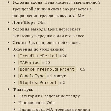
Условия входа
: Цена касается вычисленной
трендовой линии и свеча закрывается в
направлении тренда выше/ниже MA.
Лонг/Шорт
: Оба.
Условия выхода
: Цена пересекает
скользящую среднюю или стоп‑лосс.
Стопы
: Да, на процентной основе.
Значения по умолчанию
:
= 20
TrendlinePeriod
= 20
MAPeriod
= 0.5
BounceThresholdPercent
= 5 минут
CandleType
= 2
StopLossPercent
Фильтры
:
Категория: Следование тренду
Направление: Оба
Индикаторы: MA, трендовые линии