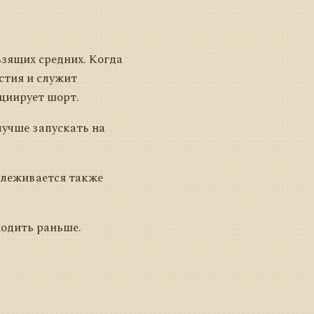
зящих средних. Когда
астия и служит
ициирует шорт.
лучше запускать на
слеживается также
ходить раньше.