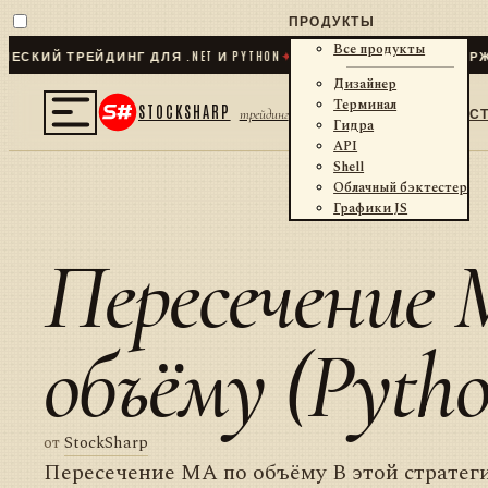
ПРОДУКТЫ
Все продукты
КИЙ ТРЕЙДИНГ ДЛЯ .NET И PYTHON
✦
70
+ КОННЕКТОРОВ · БИРЖИ 
Дизайнер
Терминал
STOCKSHARP
С
трейдинг
Гидра
API
Shell
Облачный бэктестер
Графики JS
Пересечение 
объёму (Pytho
от
StockSharp
Пересечение MA по объёму В этой стратег