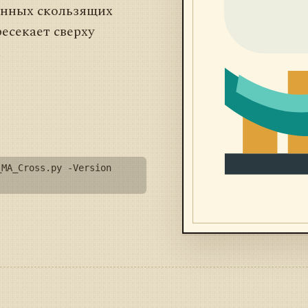
енных скользящих
есекает сверху
.
_MA_Cross.py -Version