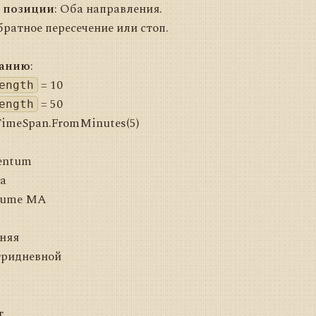
 позиции
: Оба направления.
братное пересечение или стоп.
чанию
:
= 10
ength
= 50
ength
TimeSpan.FromMinutes(5)
entum
а
lume MA
няя
тридневной
т