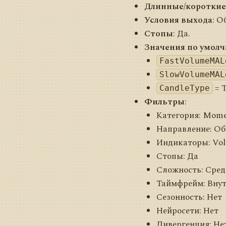
Длинные/короткие
Условия выхода
: О
Стопы
: Да.
Значения по умол
FastVolumeMAL
SlowVolumeMAL
= 
CandleType
Фильтры
:
Категория: Mom
Направление: Об
Индикаторы: Vo
Стопы: Да
Сложность: Сред
Таймфрейм: Вну
Сезонность: Нет
Нейросети: Нет
Дивергенция: Не