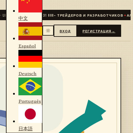
IVE
✦
СООБЩЕСТВО
31 000
+ ТРЕЙДЕРОВ И РАЗРАБОТЧИКОВ
✦
АЛГО
中文
ВХОД
РЕГИСТРАЦИЯ
→
Español
Deutsch
Português
日本語