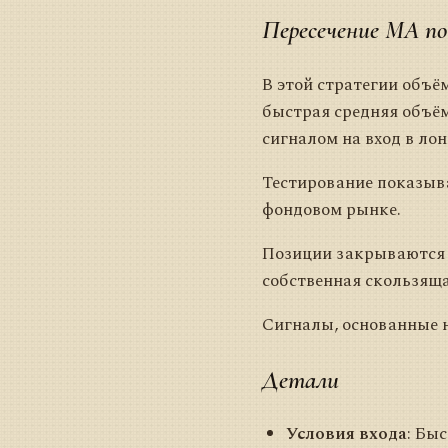
Пересечение MA по
В этой стратегии объё
быстрая средняя объёма
сигналом на вход в лон
Тестирование показыва
фондовом рынке.
Позиции закрываются 
собственная скользяща
Сигналы, основанные н
Детали
Условия входа
: Бы