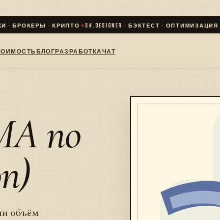
· БРОКЕРЫ · КРИПТО
✦
S#.DESIGNER · БЭКТЕСТ · ОПТИМИЗАЦИЯ · L
ТОИМОСТЬ
БЛОГ
РАЗРАБОТКА
ЧАТ
MA по
n)
ии объём